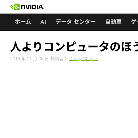
Skip
to
content
ホーム
AI
データ センター
自動車
ゲ
人よりコンピュータのほ
2016 年 01 月 05 日
投稿者：
Danny Shapiro