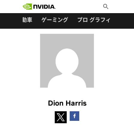
検索:
Skip
Toggle
to
Search
content
ター
自動車
ゲーミング
プロ グラフィックス
Dion Harris