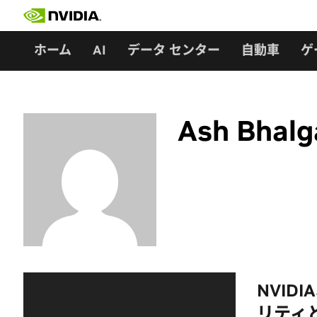
Skip
to
content
ホーム
AI
データ センター
自動車
ゲ
Ash Bhalg
NVID
リティ