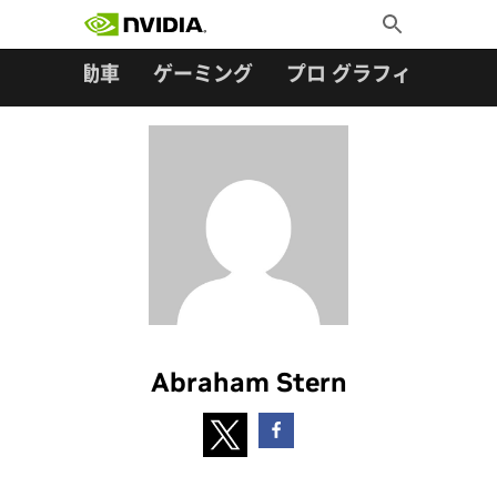
検索:
Skip
Toggle
to
Search
content
ター
自動車
ゲーミング
プロ グラフィックス
Abraham Stern