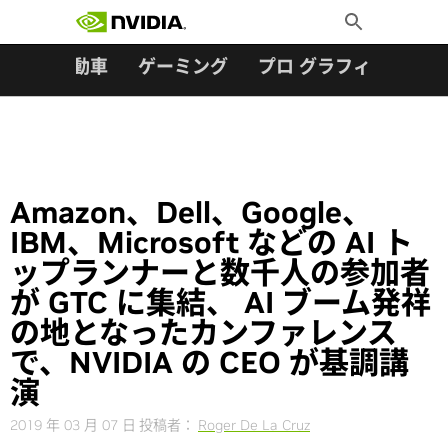
検索:
Skip
Toggle
to
Search
content
ター
自動車
ゲーミング
プロ グラフィックス
Amazon、Dell、Google、
IBM、Microsoft などの AI ト
ップランナーと数千人の参加者
が GTC に集結、 AI ブーム発祥
の地となったカンファレンス
で、NVIDIA の CEO が基調講
演
2019 年 03 月 07 日
投稿者：
Roger De La Cruz