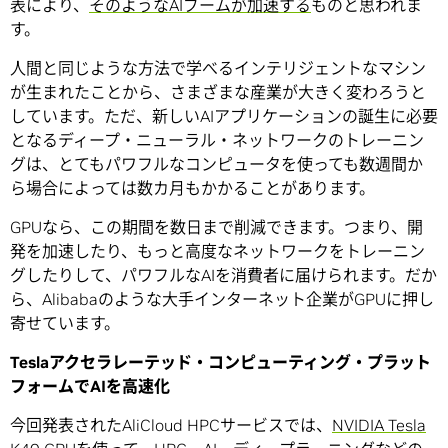
表により、
そのようなAIブームが加速する
ものと思われま
す。
人間と同じような方法で学べるインテリジェントなマシン
が生まれたことから、さまざまな産業が大きく変わろうと
しています。ただ、新しいAIアプリケーションの誕生に必要
となるディープ・ニューラル・ネットワークのトレーニン
グは、とてもパワフルなコンピュータを使っても数週間か
ら場合によっては数カ月もかかることがあります。
GPUなら、この期間を数日まで削減できます。つまり、開
発を加速したり、もっと高度なネットワークをトレーニン
グしたりして、パワフルなAIを消費者に届けられます。だか
ら、Alibabaのような大手インターネット企業がGPUに押し
寄せています。
Tesla
アクセラレーテッド・コンピューティング・プラット
フォームで
AI
を高速化
今回発表されたAliCloud HPCサービスでは、
NVIDIA Tesla