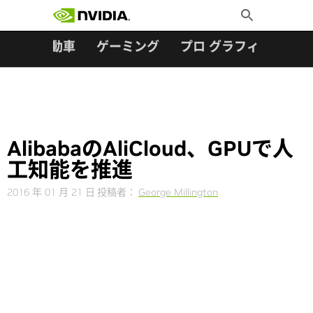
検索:
Skip
Toggle
to
Search
content
ター
自動車
ゲーミング
プロ グラフィックス
AlibabaのAliCloud、GPUで人
工知能を推進
2016 年 01 月 21 日
投稿者：
George Millington