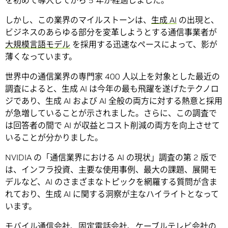
を初めて導入してから 5 年が経過しました。
しかし、この業界のマイルストーンは、
生成 AI
の出現と、
ビジネスのあらゆる部分を変革しようとする通信事業者が
大規模言語モデル
を採用する迅速なペースによって、影が
薄くなっています。
世界中の通信業界の専門家 400 人以上を対象とした最近の
調査によると、生成 AI は今年の最も飛躍を遂げたテクノロ
ジであり、生成 AI および AI 全般の両方に対する熱意と採用
が急増していることが示されました。さらに、この調査で
は回答者の間で AI が収益とコスト削減の両方を向上させて
いることが分かりました。
NVIDIA の「通信業界における AI の現状」調査の第 2 版で
は、インフラ投資、主要な使用事例、最大の課題、展開モ
デルなど、AI のさまざまなトピックを網羅する質問が含ま
れており、生成 AI に関する洞察が主なハイライトとなって
います。
モバイル通信会社、固定電話会社、ケーブルテレビ会社の