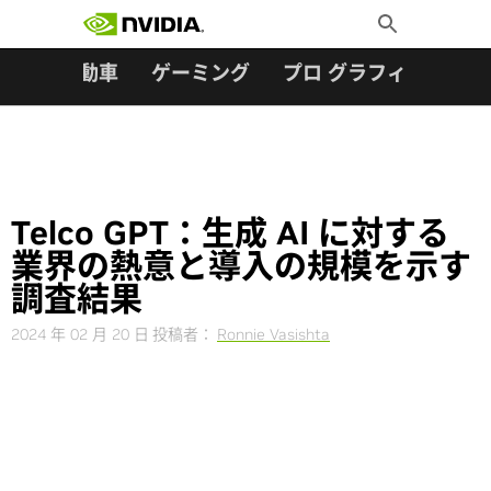
検索:
Skip
Toggle
to
Search
content
ター
自動車
ゲーミング
プロ グラフィックス
Telco GPT：生成 AI に対する
業界の熱意と導入の規模を示す
調査結果
2024 年 02 月 20 日
投稿者：
Ronnie Vasishta