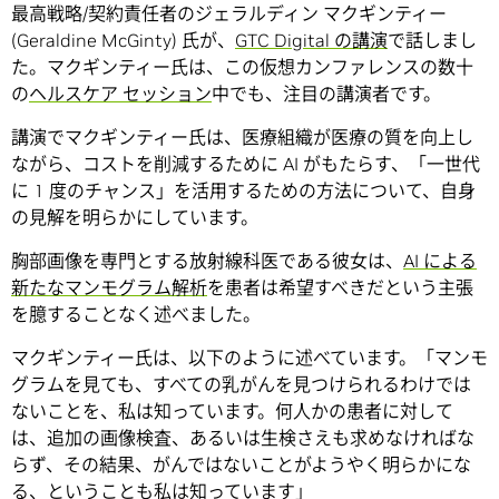
最高戦略/契約責任者のジェラルディン マクギンティー
(Geraldine McGinty) 氏が、
GTC Digital の講演
で話しまし
た。マクギンティー氏は、この仮想カンファレンスの数十
の
ヘルスケア セッション
中でも、注目の講演者です。
講演でマクギンティー氏は、医療組織が医療の質を向上し
ながら、コストを削減するために AI がもたらす、「一世代
に 1 度のチャンス」を活用するための方法について、自身
の見解を明らかにしています。
胸部画像を専門とする放射線科医である彼女は、
AI による
新たなマンモグラム解析
を患者は希望すべきだという主張
を臆することなく述べました。
マクギンティー氏は、以下のように述べています。「マンモ
グラムを見ても、すべての乳がんを見つけられるわけでは
ないことを、私は知っています。何人かの患者に対して
は、追加の画像検査、あるいは生検さえも求めなければな
らず、その結果、がんではないことがようやく明らかにな
る、ということも私は知っています」