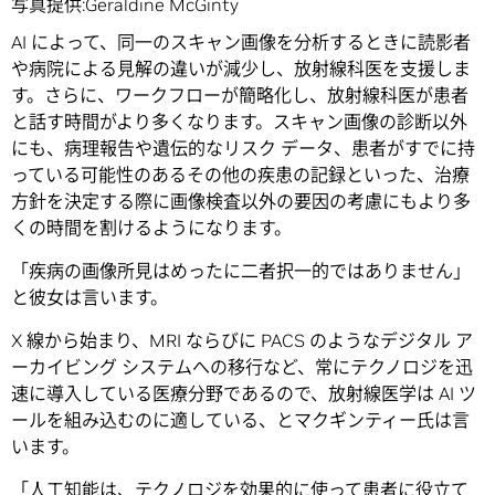
写真提供:Geraldine McGinty
AI によって、同一のスキャン画像を分析するときに読影者
や病院による見解の違いが減少し、放射線科医を支援しま
す。さらに、ワークフローが簡略化し、放射線科医が患者
と話す時間がより多くなります。スキャン画像の診断以外
にも、病理報告や遺伝的なリスク データ、患者がすでに持
っている可能性のあるその他の疾患の記録といった、治療
方針を決定する際に画像検査以外の要因の考慮にもより多
くの時間を割けるようになります。
「疾病の画像所見はめったに二者択一的ではありません」
と彼女は言います。
X 線から始まり、MRI ならびに PACS のようなデジタル ア
ーカイビング システムへの移行など、常にテクノロジを迅
速に導入している医療分野であるので、放射線医学は AI ツ
ールを組み込むのに適している、とマクギンティー氏は言
います。
「人工知能は、テクノロジを効果的に使って患者に役立て