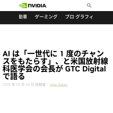
検索:
Skip
Toggle
to
Search
content
ター
自動車
ゲーミング
プロ グラフィックス
AI は「一世代に 1 度のチャン
スをもたらす」、と米国放射線
科医学会の会長が GTC Digital
で語る
2020 年 05 月 04 日
投稿者：
Isha Salian