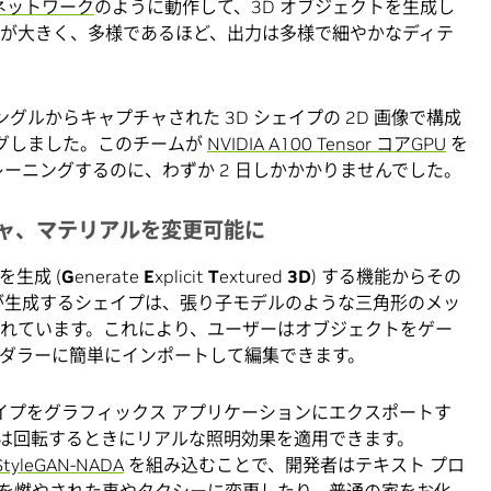
ネットワーク
のように動作して、3D オブジェクトを生成し
トが大きく、多様であるほど、出力は多様で細やかなディテ
アングルからキャプチャされた 3D シェイプの 2D 画像で構成
ングしました。このチームが
NVIDIA A100 Tensor コアGPU
を
レーニングするのに、わずか 2 日しかかかりませんでした。
ャ、マテリアルを変更可能に
ュを生成 (
G
enerate
E
xplicit
T
extured
3D
) する機能からその
 が生成するシェイプは、張り子モデルのような三角形のメッ
われています。これにより、ユーザーはオブジェクトをゲー
レンダラーに簡単にインポートして編集できます。
シェイプをグラフィックス アプリケーションにエクスポートす
は回転するときにリアルな照明効果を適用できます。
StyleGAN-NADA
を組み込むことで、開発者はテキスト プロ
を燃やされた車やタクシーに変更したり、普通の家をお化