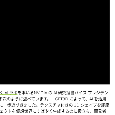
 AI ラボ
を率いるNVIDIA の AI 研究担当バイス プレジデン
r) 以下次のように述べています。「GET3D によって、AI を活用
とに一歩近づきました。テクスチャ付きの 3D シェイプを即座
ェクトを仮想世界にすばやく生成するのに役立ち、開発者