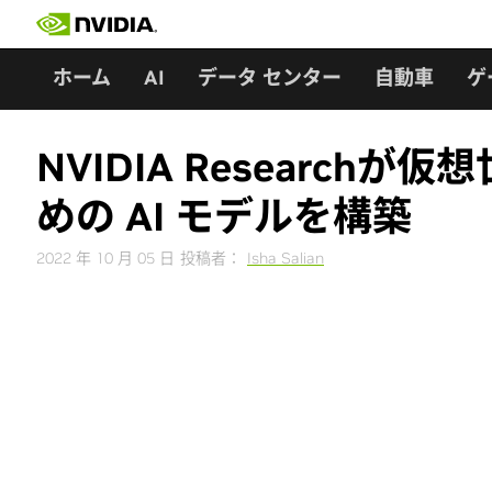
Skip
to
content
ホーム
AI
データ センター
自動車
ゲ
NVIDIA Researc
めの AI モデルを構築
2022 年 10 月 05 日
投稿者：
Isha Salian