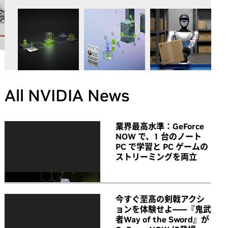
All NVIDIA News
業界最高水準：GeForce
NOW で、1 台のノート
PC で学習と PC ゲームの
ストリーミングを両立
今すぐ至高の剣戟アクシ
ョンを体験せよ――『鬼武
者Way of the Sword』が