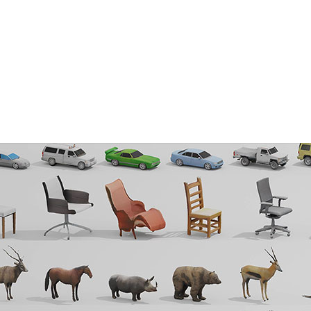
想世界が増え続けています。
そして
NVIDIA Research
が開
らの世界の中で多彩な3D の建物、車両、キャラクターなどが簡
た
NVIDIA GET3D
は、忠実度の高いテクスチャと複雑な幾何
生成します。これらの 3D オブジェクトは、一般的なグラフィ