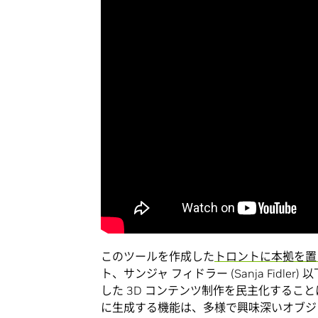
このツールを作成した
トロントに本拠を置く
ト、サンジャ フィドラー (Sanja Fidle
した 3D コンテンツ制作を民主化するこ
に生成する機能は、多様で興味深いオブジ