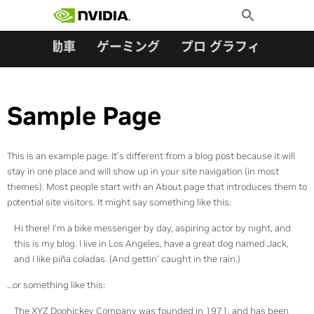
検索:
Skip
Toggle
to
Search
content
ター
自動車
ゲーミング
プロ グラフィックス
Sample Page
This is an example page. It’s different from a blog post because it will
stay in one place and will show up in your site navigation (in most
themes). Most people start with an About page that introduces them to
potential site visitors. It might say something like this:
Hi there! I’m a bike messenger by day, aspiring actor by night, and
this is my blog. I live in Los Angeles, have a great dog named Jack,
and I like piña coladas. (And gettin’ caught in the rain.)
…or something like this:
The XYZ Doohickey Company was founded in 1971, and has been