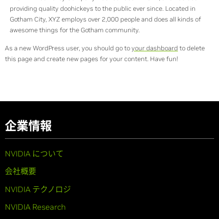
providing quality doohickeys to the public ever since. Located in
Gotham City, XYZ employs over 2,000 people and does all kinds of
awesome things for the Gotham community.
As a new WordPress user, you should go to
your dashboard
to delete
this page and create new pages for your content. Have fun!
企業情報
NVIDIA について
会社概要
NVIDIA テクノロジ
NVIDIA Research