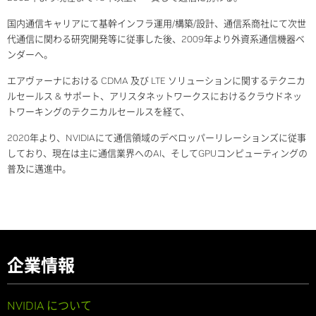
国内通信キャリアにて基幹インフラ運用/構築/設計、通信系商社にて次世
代通信に関わる研究開発等に従事した後、2009年より外資系通信機器ベ
ンダーへ。
エアヴァーナにおける CDMA 及び LTE ソリューションに関するテクニカ
ルセールス & サポート、アリスタネットワークスにおけるクラウドネッ
トワーキングのテクニカルセールスを経て、
2020年より、NVIDIAにて通信領域のデベロッパーリレーションズに従事
しており、現在は主に通信業界へのAI、そしてGPUコンピューティングの
普及に邁進中。
企業情報
NVIDIA について