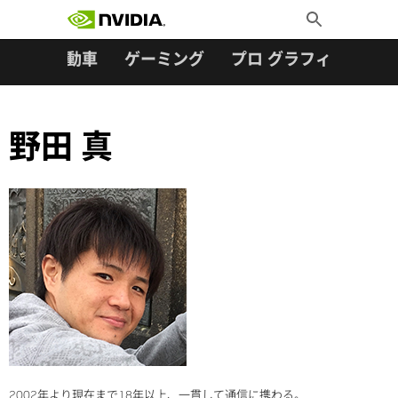
検索:
Skip
Toggle
to
Search
content
ター
自動車
ゲーミング
プロ グラフィックス
野田 真
2002年より現在まで18年以上、一貫して通信に携わる。