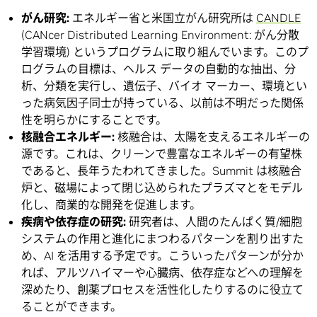
がん研究:
エネルギー省と米国立がん研究所は
CANDLE
(CANcer Distributed Learning Environment: がん分散
学習環境) というプログラムに取り組んでいます。このプ
ログラムの目標は、ヘルス データの自動的な抽出、分
析、分類を実行し、遺伝子、バイオ マーカー、環境とい
った病気因子同士が持っている、以前は不明だった関係
性を明らかにすることです。
核融合エネルギー:
核融合は、太陽を支えるエネルギーの
源です。これは、クリーンで豊富なエネルギーの有望株
であると、長年うたわれてきました。Summit は核融合
炉と、磁場によって閉じ込められたプラズマとをモデル
化し、商業的な開発を促進します。
疾病や依存症の研究:
研究者は、人間のたんぱく質/細胞
システムの作用と進化にまつわるパターンを割り出すた
め、AI を活用する予定です。こういったパターンが分か
れば、アルツハイマーや心臓病、依存症などへの理解を
深めたり、創薬プロセスを活性化したりするのに役立て
ることができます。