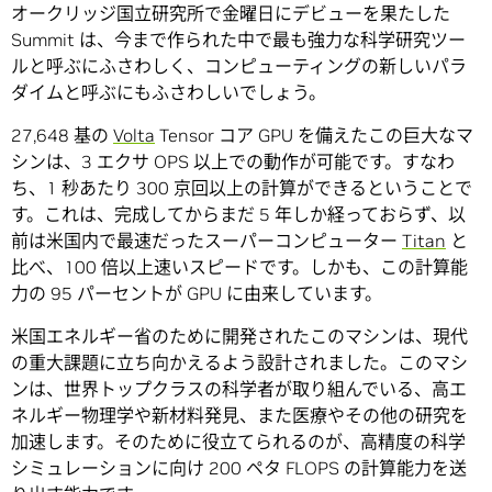
オークリッジ国立研究所で金曜日にデビューを果たした
Summit は、今まで作られた中で最も強力な科学研究ツー
ルと呼ぶにふさわしく、コンピューティングの新しいパラ
ダイムと呼ぶにもふさわしいでしょう。
27,648 基の
Volta
Tensor コア GPU を備えたこの巨大なマ
シンは、3 エクサ OPS 以上での動作が可能です。すなわ
ち、1 秒あたり 300 京回以上の計算ができるということで
す。これは、完成してからまだ 5 年しか経っておらず、以
前は米国内で最速だったスーパーコンピューター
Titan
と
比べ、100 倍以上速いスピードです。しかも、この計算能
力の 95 パーセントが GPU に由来しています。
米国エネルギー省のために開発されたこのマシンは、現代
の重大課題に立ち向かえるよう設計されました。このマシ
ンは、世界トップクラスの科学者が取り組んでいる、高エ
ネルギー物理学や新材料発見、また医療やその他の研究を
加速します。そのために役立てられるのが、高精度の科学
シミュレーションに向け 200 ペタ FLOPS の計算能力を送