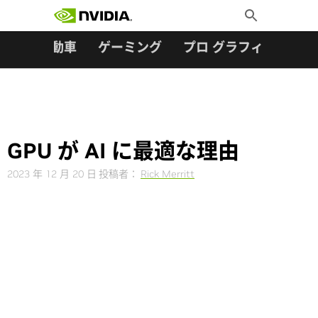
検索:
Skip
Toggle
to
Search
content
ター
自動車
ゲーミング
プロ グラフィックス
GPU が AI に最適な理由
2023 年 12 月 20 日
投稿者：
Rick Merritt