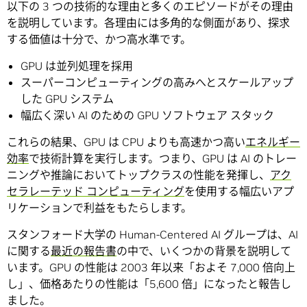
以下の 3 つの技術的な理由と多くのエピソードがその理由
を説明しています。各理由には多角的な側面があり、探求
する価値は十分で、かつ高水準です。
GPU は並列処理を採用
スーパーコンピューティングの高みへとスケールアップ
した GPU システム
幅広く深い AI のための GPU ソフトウェア スタック
これらの結果、GPU は CPU よりも高速かつ高い
エネルギー
効率
で技術計算を実行します。つまり、GPU は AI のトレー
ニングや推論においてトップクラスの性能を発揮し、
アク
セラレーテッド コンピューティング
を使用する幅広いアプ
リケーションで利益をもたらします。
スタンフォード大学の Human-Centered AI グループは、AI
に関する
最近の報告書
の中で、いくつかの背景を説明して
います。GPU の性能は 2003 年以来「およそ 7,000 倍向上
し」、価格あたりの性能は「5,600 倍」になったと報告し
ました。