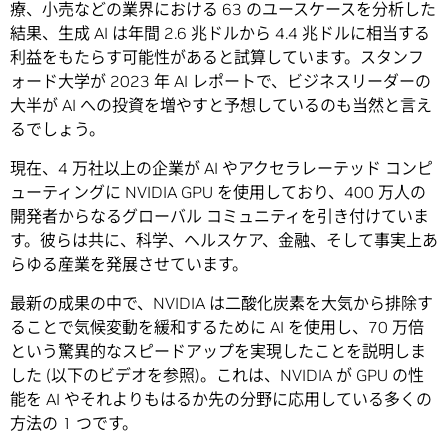
療、小売などの業界における 63 のユースケースを分析した
結果、生成 AI は年間 2.6 兆ドルから 4.4 兆ドルに相当する
利益をもたらす可能性があると試算しています。スタンフ
ォード大学が 2023 年 AI レポートで、ビジネスリーダーの
大半が AI への投資を増やすと予想しているのも当然と言え
るでしょう。
現在、4 万社以上の企業が AI やアクセラレーテッド コンピ
ューティングに NVIDIA GPU を使用しており、400 万人の
開発者からなるグローバル コミュニティを引き付けていま
す。彼らは共に、科学、ヘルスケア、金融、そして事実上あ
らゆる産業を発展させています。
最新の成果の中で、NVIDIA は二酸化炭素を大気から排除す
ることで気候変動を緩和するために AI を使用し、70 万倍
という驚異的なスピードアップを実現したことを説明しま
した (以下のビデオを参照)。これは、NVIDIA が GPU の性
能を AI やそれよりもはるか先の分野に応用している多くの
方法の 1 つです。