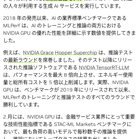
の人々が利用する生成 AI サービスを実行しています。
2018 年の発売以来、AI の業界標準ベンチマークである
MLPerf は、AI のトレーニングと推論の両方における
NVIDIA GPU の優れた性能を詳細に示す数値を提供してきま
した。
例えば、
NVIDIA Grace Hopper Superchip
は、推論テスト
の
最新ラウンド
を席巻しました。そのテスト以降にリリー
スされた推論ソフトウェアである
NVIDIA TensorRT-LLM
は、パフォーマンスを最大 8 倍向上させ、エネルギー使用
量と総所有コストを 5 倍以上削減します。実際、NVIDIA
GPU は、ベンチマークが 2019 年にリリースされて以来、
MLPerf のトレーニングと推論テストのすべてのラウンドで
勝利しています。
2 月には、NVIDIA GPU は、金融サービス業界にとって重要
な技術性能指標である STAC-ML Markets ベンチマークに
おいて、最も負荷の高いモデルで毎秒数千の推論を提供
し、推論において
トップクラスの結果を出しました。