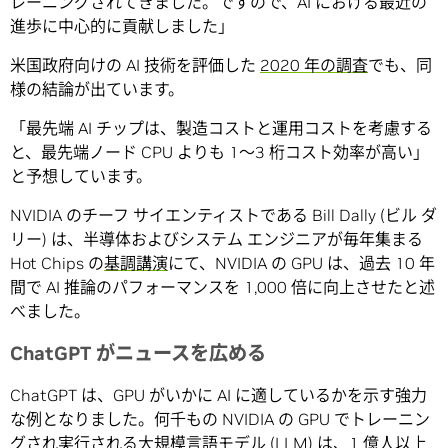
レーニングされてきました。ですので、AI における最近の
進歩に中心的に貢献しました」
米国政府向けの AI 技術を評価した
2020 年の調査
でも、同
様の結論が出ています。
「最先端 AI チップは、製造コストと運用コストを考慮する
と、最先端ノード CPU よりも 1～3 桁コスト効率が高い」
と予想しています。
NVIDIA のチーフ サイエンティストである Bill Dally (ビル ダ
リー) は、半導体およびシステム エンジニアが毎年集まる
Hot Chips の
基調講演
にて、NVIDIA の GPU は、過去 10 年
間で AI 推論のパフォーマンスを 1,000 倍に向上させたと述
べました。
ChatGPT がニュースを広める
ChatGPT は、GPU がいかに AI に適しているかを示す強力
な例となりました。何千もの NVIDIA の GPU でトレーニン
グされ実行される
大規模言語モデル
(LLM) は、1 億人以上