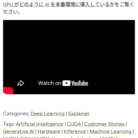
GPU がどのように AI を本番環境に導入しているか
をご覧く
ださい。
Categories:
Deep Learning
|
Explainer
Tags:
Artificial Intelligence
|
CUDA
|
Customer Stories
|
Generative AI
|
Hardware
|
Inference
|
Machine Learning
|