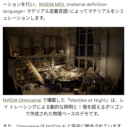
ーションを行い、
NVIDIA MDL
(material definition
language= マテリアル定義言語) によってマテリアルをシミ
ュレーションします。
NVIDIA Omniverse
で構築した『Marbles at Night』は、レ
イ トレーシングによる動的な照明と 1 億を超えるポリゴン
で作成された物理ベースのデモです。
また、Omniverse は NVIDIA AI と完全に統合されています