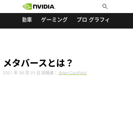
検索:
Skip
Toggle
to
Search
content
ター
自動車
ゲーミング
プロ グラフィックス
メタバースとは？
2021 年 08 月 25 日
投稿者：
Brian Caulfield