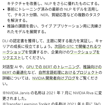
キテクチャを改善し、NLP をさらに優れたものにする。
事前にトレーニング済みの最新の NLP モデルを活用し
て、テキスト分類、NER、質疑応答などの複数のタスク
を解決する。
推論の課題を扱い、ライブ アプリケーション用に洗練さ
れたモデルを展開する。
DLI の認定書を獲得して、主題に関する能力を実証し、キャ
リアの成長に役立てましょう。
次回の GTC で開催されるワ
ークショップ
を受講するか、企業向けの
ワークショップを
リクエスト
してください。
対話型 AI や、
GPU での BERT のトレーニング
、
推論向けの
BERT の最適化
など、
自然言語処理におけるプロジェクト
の
詳細については、
NVIDIA 開発者向けブログ
をご覧くださ
い。
※NVIDIA Jarvis の名称は 2021 年 7 月に NVIDIA Riva に変
更されました。
※Transfer Learning Toolkit の名称は 2021 年 8 月に TAO