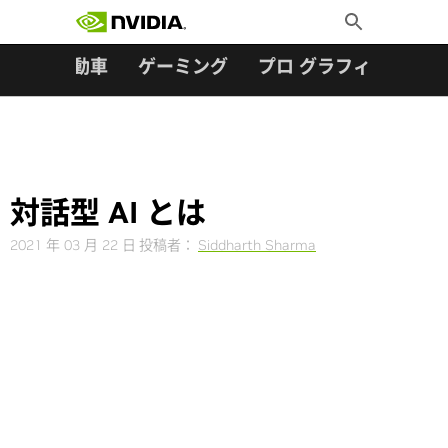
検索:
Skip
Toggle
to
Search
content
ター
自動車
ゲーミング
プロ グラフィックス
対話型 AI とは
2021 年 03 月 22 日
投稿者：
Siddharth Sharma