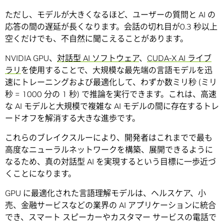
ただし、モデルが大きくなるほど、ユーザーの質問と AI の
応答の間の遅延が長くなります。会話の切れ目が0.3 秒以上
空くだけでも、不自然に聞こえることがあります。
NVIDIA GPU、
対話型 AI ソフトウェア
、
CUDA-X AI ライブ
ラリ
を使用することで、大規模な最先端の言語モデルを迅
速にトレーニングおよび最適化して、わずか数ミリ秒 (ミリ
秒 = 1000 分の 1 秒) で推論を実行できます。これは、高速
な AI モデルと大規模で複雑な AI モデルの間に存在するトレ
ードオフを解消する大きな進歩です。
これらのブレイクスルーにより、開発者はこれまでで最も
高度なニューラルネットワークを構築、展開できるように
なるため、真の対話型 AI を実現するという目標に一歩近づ
くことになります。
GPU に最適化された言語理解モデルは、ヘルスケア、小
売、金融サービスなどの業界の AI アプリケーションに統合
でき、スマート スピーカーやカスタマー サービスの電話で