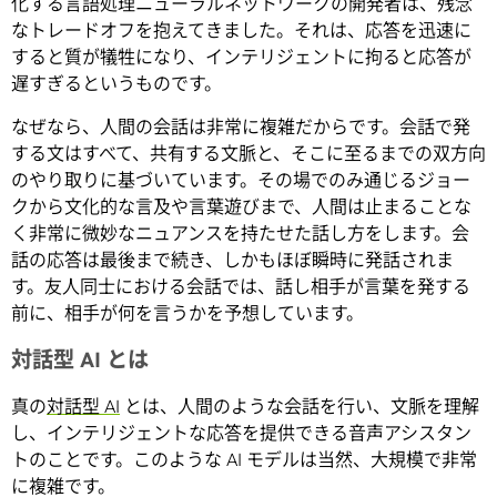
化する言語処理ニューラルネットワークの開発者は、残念
なトレードオフを抱えてきました。それは、応答を迅速に
すると質が犠牲になり、インテリジェントに拘ると応答が
遅すぎるというものです。
なぜなら、人間の会話は非常に複雑だからです。会話で発
する文はすべて、共有する文脈と、そこに至るまでの双方向
のやり取りに基づいています。その場でのみ通じるジョー
クから文化的な言及や言葉遊びまで、人間は止まることな
く非常に微妙なニュアンスを持たせた話し方をします。会
話の応答は最後まで続き、しかもほぼ瞬時に発話されま
す。友人同士における会話では、話し相手が言葉を発する
前に、相手が何を言うかを予想しています。
対話型 AI とは
真の
対話型 AI
とは、人間のような会話を行い、文脈を理解
し、インテリジェントな応答を提供できる音声アシスタン
トのことです。このような AI モデルは当然、大規模で非常
に複雑です。