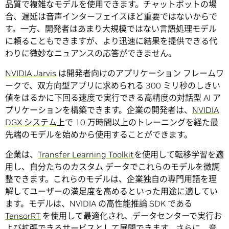
品質で複雑なモデルを使用できます。チャットボットの場
合、遅延は音声インターフェイスほど重要ではないからで
す。一方、開発者はあまり大規模ではない言語処理モデル
に頼ることもできますが、より迅速に結果を提供できる代
わりに微妙なニュアンスの応答ができません。
NVIDIA Jarvis
は開発者向けのアプリケーション フレームワ
ークで、双方向型アプリに求められる 300 ミリ秒のしきい
値をはるかに下回る速度で実行できる高精度の対話型 AI ア
プリケーションを構築できます。企業の開発者は、
NVIDIA
DGX システム
上で 10 万時間以上のトレーニングを経た最
先端のモデルを始めから使用することができます。
企業は、
Transfer Learning Toolkit
を使用して転移学習を適
用し、自分たちのカスタム データでこれらのモデルを微調
整できます。これらのモデルは、企業独自の専門用語を理
解してユーザーの満足度を高めるといった用途に適してい
ます。モデルは、NVIDIA の高性能推論 SDK である
TensorRT
を使用して最適化され、データセンターで実行お
よび拡張できるサービスとして展開できます。さらに、音