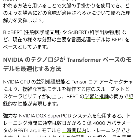
われる方法を用いることで文脈の手掛かりを使用でき、ど
のような場合にどの意味が適用されるかについて優れた理
解力を発揮します。
BioBERT (生物医学論文用) や SciBERT (科学出版物用) な
ど、現在の様々な分野の主要な言語処理モデルは BERT を
ベースとしています。
NVIDIA のテクノロジが Transformer ベースのモ
デルを最適化する方法
NVIDIA GPU の並列処理機能と
Tensor コア
アーキテクチャ
により、複雑な言語モデルを操作する際のスループットと
スケーラビリティが向上し、BERT の
学習と推論
の両方で
記
録的な性能
が実現します。
強力な
NVIDIA DGX SuperPOD
システムを使用すると、ト
レーニング時間に通常は数日かかる 3 億 4000 万パラメー
タの BERT-Large モデルを
1 時間以内
にトレーニングでき