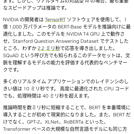
ます。しかし、リアルタイムの対話型 AI の場合、最も重要
なスピードアップは推論です。
NVIDIA の開発者は
TensorRT
ソフトウェアを使用して、1
億 1,000 万パラメータの BERT-Base モデルを推論向けに最
適化しました。このモデルを NVIDIA T4 GPU 上で動作さ
せ、Stanford Question Answering Dataset でテストした
ところ、わずか
2.2 ミリ秒
で応答を導き出しました。
SQuAD という呼び方でも知られるこのデータセットは、文
脈を理解するモデルの能力を評価する代表的なベンチマー
クです。
多くのリアルタイム アプリケーションでのレイテンシのし
きい値は 10 ミリ秒です。 高度に最適化された CPU コード
でも、処理時間は 40 ミリ秒を超えます。
推論時間を数ミリ秒に短縮することで、BERT を本番環境に
導入することが初めて現実的になりました。また、BERT だ
けでなく、GPT-2、XLNet、RoBERTa といった、
Transformer ベースの大規模な自然言語モデルにも同じ方