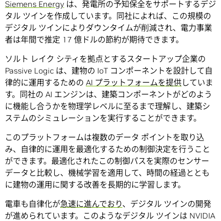
Siemens Energy
は、発電所の予知保全をサポートするデジ
タル ツインを作成しています。同社によれば、この規模の
デジタル ツインによりダウンタイムが削減され、電力事業
者は年間で推定 17 億ドルの節約が期待できます。
ソルト レイク シティを拠点とするスタートアップ企業の
Passive Logic は、建物の IoT コンポーネントを設計して自
律的に運用するための
AI プラットフォームを提供
していま
す。同社の AI エンジンは、建築コンポーネントがどのよう
に機能し合うかを物理学レベルに至るまで理解し、建築シ
ステムのシミュレーションを実行することができます。
このプラットフォームは複数のデータ ポイントを取り込
み、自律的に運用を最適化するための制御決定を行うこと
ができます。最適化されたこの制御パスを実際のセンサー
データと比較し、機械学習を適用して、時間の経過ととも
に建物の運用に関する改善を長期的に学習します。
電車も自律化が
急速に進んでおり
、デジタル ツインの開発
が進められています。このようなデジタル ツインは NVIDIA