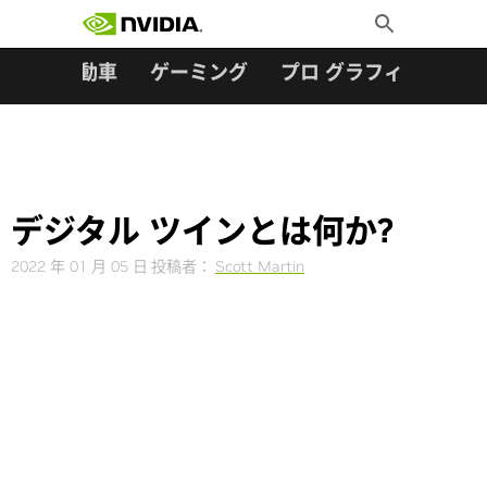
検索:
Skip
Toggle
to
Search
content
ター
自動車
ゲーミング
プロ グラフィックス
デジタル ツインとは何か?
2022 年 01 月 05 日
投稿者：
Scott Martin