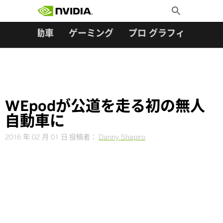
検索:
Skip
Toggle
to
Search
content
ター
自動車
ゲーミング
プロ グラフィックス
WEpodが公道を走る初の無人
自動車に
2016 年 02 月 01 日
投稿者：
Danny Shapiro