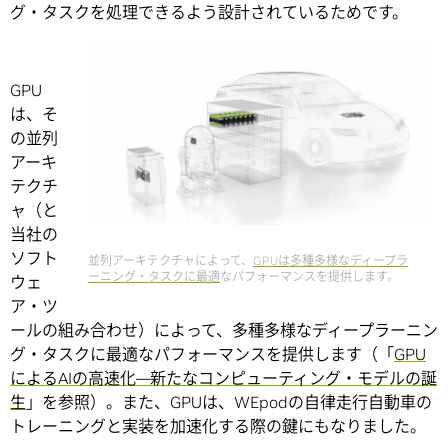
グ・タスクを処理できるよう設計されているためです。
GPU
は、そ
の並列
アーキ
テクチ
ャ（と
当社の
ソフト
並列アーキテクチャによって、
GPUは多種多様なディープラ
ーニング・タスクに最適
なパフォーマンスを提供します。
ウェ
ア・ツ
ールの組み合わせ）によって、多種多様なディープラーニン
グ・タスクに最適なパフォーマンスを提供します（「
GPU
によるAIの高速化―新たなコンピューティング・モデルの誕
生
」を参照）。また、GPUは、WEpodの自律走行自動車の
トレーニングと実装を加速化する際の鍵にもなりました。