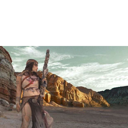
――「
GTCテクノロジ・カンファレンス
」（GTC）では、そ
モで、GPUテクノロジによって今後どれだけ業界が変わるか
、27の講演と無数のVR体験の展示が行われました。GTCで
ください。