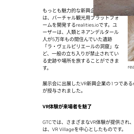
もっとも魅力的な新興企業の1つ
は、バーチャル観光用プラットフォ
ームを開発するrealities.ioです。ユ
ーザーは、人類とネアンデルタール
人が5万年もの間住んでいた遺跡
「ラ・ヴェルピリエールの洞窟」な
ど、一般の立ち入りが禁止されてい
る史跡や場所を旅することができま
r
す。
展示会に出展したVR新興企業の1つであるre
が授与されました。
VR
体験が来場者を魅了
GTCでは、さまざまなVR体験が提供さ
は、VR Villageを中心としたものです。