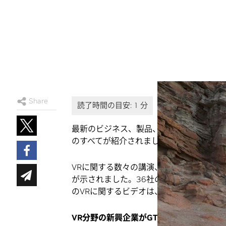
Share
最新のビジネス、製品、テクノロジ、体験
のすべてが紹介されました。
VRに関する数々の講演、発表、心躍るデ
が示されました。36社のVR企業が出展し
のVRに関するビデオは、
こちら
からご覧
VR
分野の新興企業が
GTC
に詰めかける