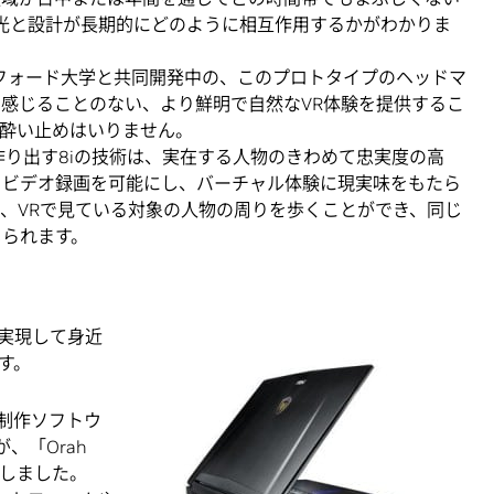
、日光と設計が長期的にどのように相互作用するかがわかりま
— 当社がスタンフォード大学と共同開発中の、このプロトタイプのヘッドマ
感じることのない、より鮮明で自然なVR体験を提供するこ
う酔い止めはいりません。
を作り出す8iの技術は、実在する人物のきわめて忠実度の高
・ビデオ録画を可能にし、バーチャル体験に現実味をもたら
、VRで見ている対象の人物の周りを歩くことができ、同じ
じられます。
を実現して身近
す。
デオ制作ソフトウ
が、「Orah
供しました。