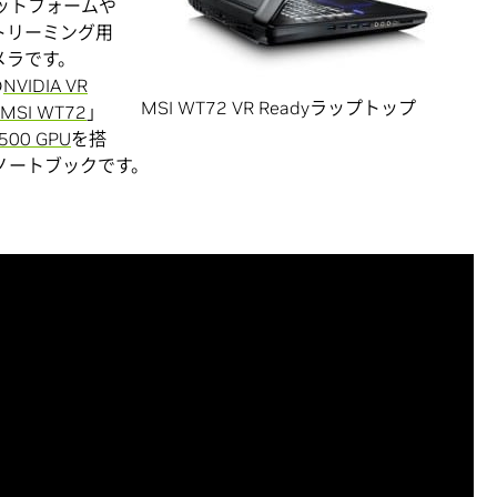
ラットフォームや
トリーミング用
メラです。
の
NVIDIA VR
MSI WT72 VR Readyラップトップ
MSI WT72
」
5500 GPU
を搭
yノートブックです。