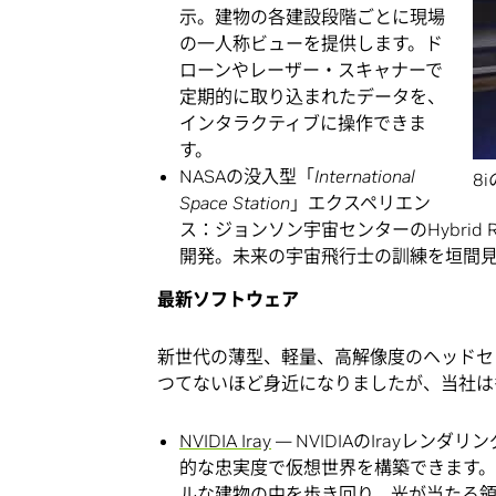
示。建物の各建設段階ごとに現場
の一人称ビューを提供します。ド
ローンやレーザー・スキャナーで
定期的に取り込まれたデータを、
インタラクティブに操作できま
す。
NASAの没入型「
International
8
Space Station
」エクスペリエン
ス：ジョンソン宇宙センターのHybrid Realit
開発。未来の宇宙飛行士の訓練を垣間
最新ソフトウェア
新世代の薄型、軽量、高解像度のヘッドセ
つてないほど身近になりましたが、当社は
NVIDIA Iray
— NVIDIAのIrayレ
的な忠実度で仮想世界を構築できます
ルな建物の中を歩き回り、光が当たる