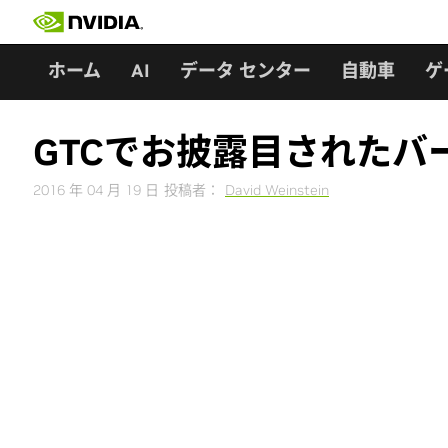
Skip
to
content
ホーム
AI
データ センター
自動車
ゲ
GTCでお披露目されたバ
2016 年 04 月 19 日
投稿者：
David Weinstein