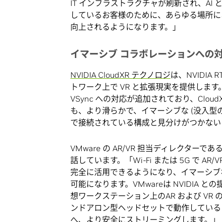
IT インフラストラクチャが刷新され、AI
しているお客様のために、あらゆる場所に
向上されるようになります。」
イマーシブ コラボレーションへの
NVIDIA CloudXR テクノロジ
は、NVIDIA 
トワーク上で VR と拡張現実を提供します。vGP
VSync への対応が追加されており、Clo
も、より滑らかで、イマーシブな (没入型の)
で接続されている構成と見分けがつかない
VMware の AR/VR 担当ディレクターである
話しています。「Wi-Fi または 5G で 
完全に活用できるようになり、イマーシブ
可能になります。VMwareは NVIDIA との提携を
想ワークステーション上のAR および VR の
ンドアロン型ヘッドセットで動作している VMwa
へ、より安全にストリーミングします。」