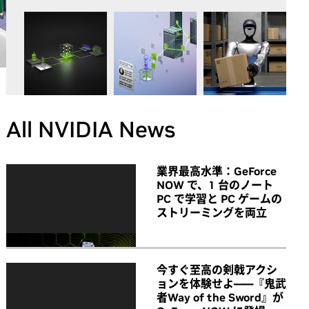
All NVIDIA News
業界最高水準：GeForce
NOW で、1 台のノート
PC で学習と PC ゲームの
ストリーミングを両立
今すぐ至高の剣戟アクシ
ョンを体験せよ――『鬼武
者Way of the Sword』が