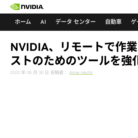
Skip
to
content
ホーム
AI
データ センター
自動車
ゲ
NVIDIA、リモートで
ストのためのツールを強
2020 年 06 月 30 日
投稿者：
Anne Hecht