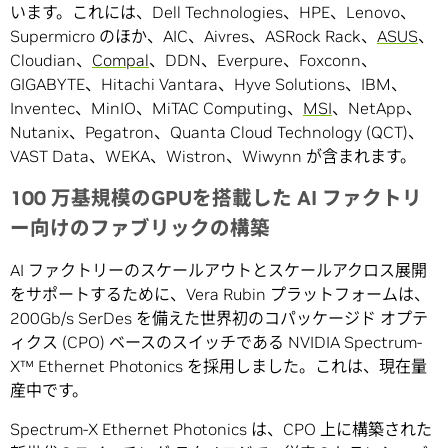
います。これには、Dell Technologies、HPE、Lenovo、
Supermicro のほか、AIC、Aivres、ASRock Rack、
ASUS
、
Cloudian、
Compal
、DDN、Everpure、Foxconn、
GIGABYTE、Hitachi Vantara、Hyve Solutions、IBM、
Inventec、MinIO、MiTAC Computing、
MSI
、NetApp、
Nutanix、Pegatron、Quanta Cloud Technology (QCT)、
VAST Data、WEKA、Wistron、Wiwynn が含まれます。
100
万基規模の
GPU
を搭載した
AI
ファクトリ
ー向けのファブリックの構築
AI ファクトリーのスケールアウトとスケールアクロス展開
をサポートするために、Vera Rubin プラットフォームは、
200Gb/s SerDes を備えた世界初のコパッケージド オプテ
ィクス (CPO) ベースのスイッチである NVIDIA Spectrum-
X™ Ethernet Photonics を採用しました。これは、現在量
産中です。
Spectrum-X Ethernet Photonics は、CPO 上に構築された