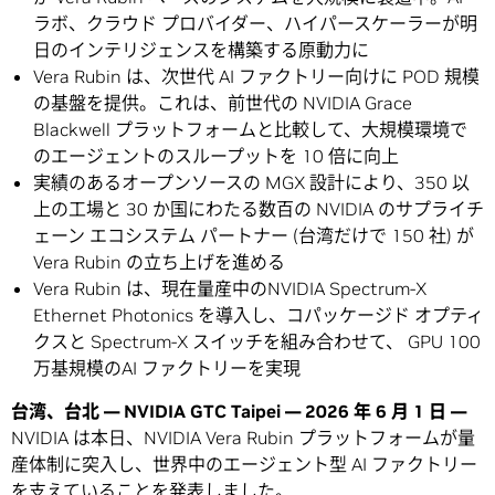
ラボ、クラウド プロバイダー、ハイパースケーラーが明
日のインテリジェンスを構築する原動力に
Vera Rubin は、次世代 AI ファクトリー向けに POD 規模
の基盤を提供。これは、前世代の NVIDIA Grace
Blackwell プラットフォームと比較して、大規模環境で
のエージェントのスループットを 10 倍に向上
実績のあるオープンソースの MGX 設計により、350 以
上の工場と 30 か国にわたる数百の NVIDIA のサプライチ
ェーン エコシステム パートナー (台湾だけで 150 社) が
Vera Rubin の立ち上げを進める
Vera Rubin は、現在量産中のNVIDIA Spectrum-X
Ethernet Photonics を導入し、コパッケージド オプティ
クスと Spectrum-X スイッチを組み合わせて、 GPU 100
万基規模のAI ファクトリーを実現
台湾、台北
— NVIDIA GTC Taipei — 2026
年
6
月
1
日
—
NVIDIA は本日、NVIDIA Vera Rubin プラットフォームが量
産体制に突入し、世界中のエージェント型 AI ファクトリー
を支えていることを発表しました。