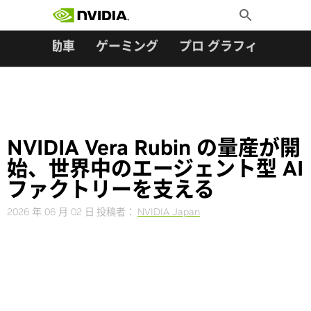
検索:
Skip
Toggle
to
Search
content
ター
自動車
ゲーミング
プロ グラフィックス
NVIDIA Vera Rubin の量産が開
始、世界中のエージェント型 AI
ファクトリーを支える
2026 年 06 月 02 日
投稿者：
NVIDIA Japan