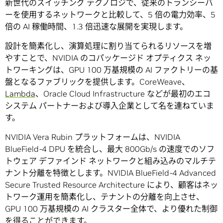
新世代のスイッチング テクノロジで、従来のトランシーバ
ーを使用するネットワークと比較して、5 倍の電力効率、5
倍の AI 稼働時間、1.3 倍迅速な展開を実現します。
設計を簡素化し、演算処理に割り当てられるリソースを増
やすことで、NVIDIA のコパッケージド オプティクス ネッ
トワーキングは、GPU 100 万基規模の AI ファクトリーの基
盤となるファブリックを提供します。CoreWeave、
Lambda
、Oracle Cloud Infrastructure などが最初のエコ
システム パートナーおよび導入企業として名を連ねていま
す。
NVIDIA Vera Rubin プラットフォームは、NVIDIA
BlueField-4 DPU を統合し、最大 800Gb/s の速度でのソフ
トウェア デファインド ネットワークと組み込みのマルチテ
ナント分離を特徴とします。NVIDIA BlueField-4 Advanced
Secure Trusted Resource Architecture により、顧客はネッ
トワーク運用を簡素化し、テナントの分離を向上させ、
GPU 100 万基規模の AI クラスター全体で、より優れた制御
を得ることができます。