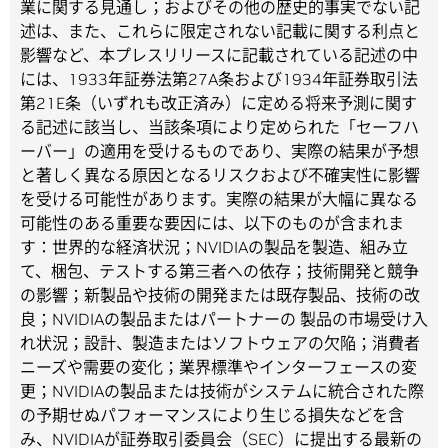
業に関する見通し；およびその他の歴史的事実でない記
述は、また、これらに限定されない記載に関する利点と
影響など、本プレスリリースに記載されている記述の中
には、1933年証券法第27A条および1934年証券取引法
第21E条（いずれも改正済み）に定める将来予測に関す
る記述に該当し、当該条項により定められた「セーフハ
ーバー」の適用を受けるものであり、実際の結果が予想
と著しく異なる原因となるリスクおよび不確実性に影響
を受ける可能性があります。実際の結果が大幅に異なる
可能性のある重要な要因には、以下のものが含まれま
す：世界的な経済状況；NVIDIAの製品を製造、組み立
て、梱包、テストする第三者への依存；技術開発と競争
の影響；新製品や技術の開発または既存製品、技術の改
良；NVIDIAの製品またはパートナーの 製品の市場受け入
れ状況；設計、製造またはソフトウェアの欠陥；消費者
ニーズや需要の変化；業界標準やインターフェースの変
更；NVIDIAの製品または技術がシステムに統合された際
の予期せぬパフォーマンスにより生じる損失などを含
み、NVIDIAが証券取引委員会（SEC）に提出する最新の