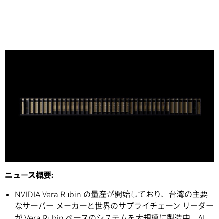
Share
※本発表資料は台湾時間 2026 年 6 月 1 日に発表された
プ
レスリリース
の抄訳です。
ニュース概要
:
NVIDIA Vera Rubin の量産が開始しており、台湾の主要
なサーバー メーカーと世界のサプライチェーン リーダー
が Vera Rubin ベースのシステムを大規模に製造中。AI