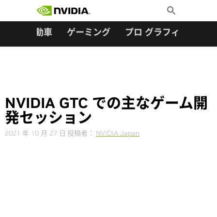
検索:
Skip
Toggle
to
Search
content
ター
自動車
ゲーミング
プロ グラフィックス
NVIDIA GTC での主なゲーム開
発セッション
2021 年 10 月 27 日
投稿者：
NVIDIA Japan