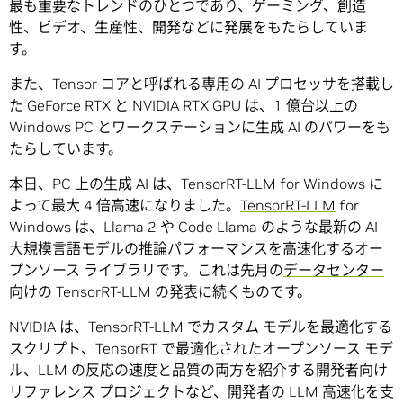
最も重要なトレンドのひとつであり、ゲーミング、創造
性、ビデオ、生産性、開発などに発展をもたらしていま
す。
また、Tensor コアと呼ばれる専用の AI プロセッサを搭載し
た
GeForce RTX
と NVIDIA RTX GPU は、1 億台以上の
Windows PC とワークステーションに生成 AI のパワーをも
たらしています。
本日、PC 上の生成 AI は、TensorRT-LLM for Windows に
よって最大 4 倍高速になりました。
TensorRT-LLM
for
Windows は、Llama 2 や Code Llama のような最新の AI
大規模言語モデルの推論パフォーマンスを高速化するオー
プンソース ライブラリです。これは先月の
データセンター
向けの TensorRT-LLM の発表に続くものです。
NVIDIA は、TensorRT-LLM でカスタム モデルを最適化する
スクリプト、TensorRT で最適化されたオープンソース モデ
ル、LLM の反応の速度と品質の両方を紹介する開発者向け
リファレンス プロジェクトなど、開発者の LLM 高速化を支