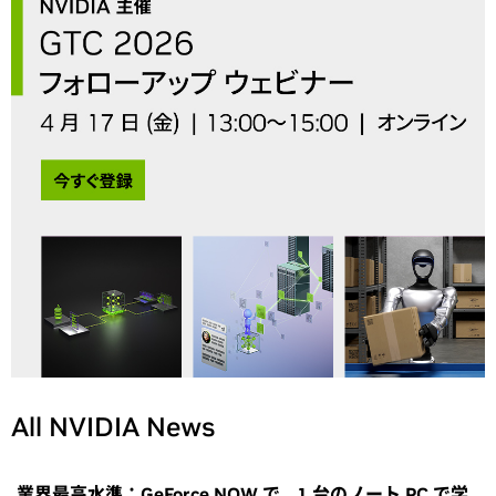
All NVIDIA News
業界最高水準：GeForce NOW で、1 台のノート PC で学