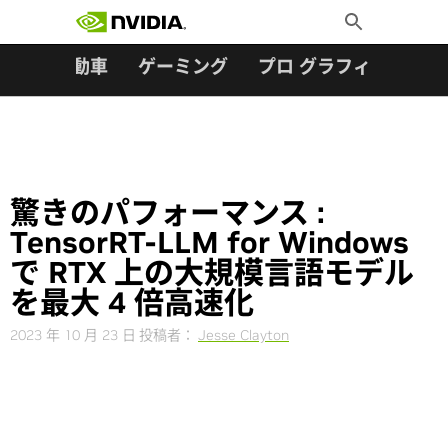
検索:
Skip
Toggle
to
Search
content
ター
自動車
ゲーミング
プロ グラフィックス
驚きのパフォーマンス :
TensorRT-LLM for Windows
で RTX 上の大規模言語モデル
を最大 4 倍高速化
2023 年 10 月 23 日
投稿者：
Jesse Clayton