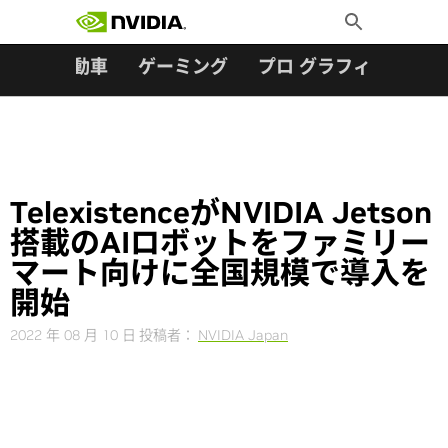
検索:
Skip
Toggle
to
Search
content
ター
自動車
ゲーミング
プロ グラフィックス
TelexistenceがNVIDIA Jetson
搭載のAIロボットをファミリー
マート向けに全国規模で導入を
開始
2022 年 08 月 10 日
投稿者：
NVIDIA Japan