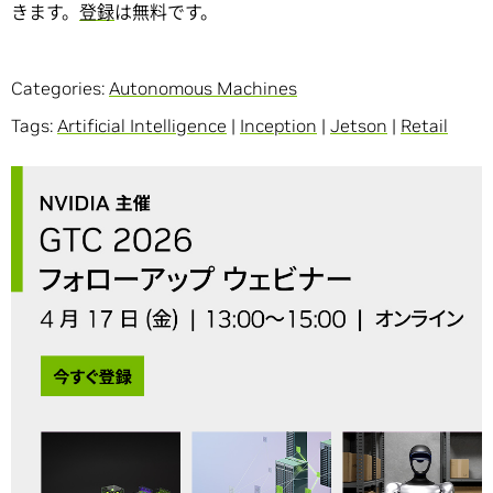
きます。
登録
は無料です。
Categories:
Autonomous Machines
Tags:
Artificial Intelligence
|
Inception
|
Jetson
|
Retail