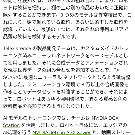
の動きを検知するためのモデルの組み合わせにより、ロボ
ットは飲料を把持し、棚の上の別の商品のあいだに正確に
陳列することができます。3 つめのモデルは異常検出で、こ
れにより、棚で倒れている飲料、あるいは落下した飲料を
認識しています。最後の 1 つは、それぞれの陳列エリアで
品薄の飲料を検知するモデルです。
Telexistence の製品開発チームは、カスタムメイドのトレ
ーニング済みニューラルネットワークをベースモデルとし
て使用しました。それに合成データとアノテーションされ
た現実世界データの組み合わせを追加することで、TX
SCARAに最適なニューラル ネットワークとなるよう微調整
しました。シミュレーション環境で 8 万以上の合成画像を
作ることでデータセットを補強することができ、それによ
って、ロボットはあらゆる照明環境で、異なる質感と色の
飲料商品を検知できるようになりました。
AI モデルのトレーニングでは、チームは
NVIDIA DGX
Station
を活用しました。ロボット自体には、エッジでの
AI処理を行う
NVIDIA Jetson AGX Xavier
と、動画ストリー