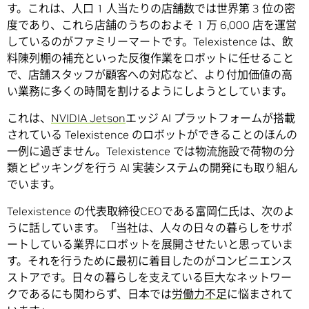
す。これは、人口 1 人当たりの店舗数では世界第 3 位の密
度であり、これら店舗のうちのおよそ 1 万 6,000 店を運営
しているのがファミリーマートです。Telexistence は、飲
料陳列棚の補充といった反復作業をロボットに任せること
で、店舗スタッフが顧客への対応など、より付加価値の高
い業務に多くの時間を割けるようにしようとしています。
これは、
NVIDIA Jetson
エッジ AI プラットフォームが搭載
されている Telexistence のロボットができることのほんの
一例に過ぎません。Telexistence では物流施設で荷物の分
類とピッキングを行う AI 実装システムの開発にも取り組ん
でいます。
Telexistence の代表取締役CEOである富岡仁氏は、次のよ
うに話しています。「当社は、人々の日々の暮らしをサポ
ートしている業界にロボットを展開させたいと思っていま
す。それを行うために最初に着目したのがコンビニエンス
ストアです。日々の暮らしを支えている巨大なネットワー
クであるにも関わらず、日本では
労働力不足
に悩まされて