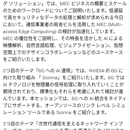
グ ソリューション」では、MEC ビジネスの概要とスケール
のためのワークロードについてご説明いたします。低遅延
で高セキュリティなデータの処理と解析が求められる今日
において、通信事業者の局舎ビルを活用した MEC (Multi-
access Edge Computing) の検討が加速化しています。
MEC の優位性をご説明し、その特長を活かした AI による
映像解析、自然言語処理、ビジュアライゼーション、仮想
空間上でのデザインコラボレーションなどのユースケース
をご紹介いたします。
2つ目のテーマ「6G への AI 適用」では、NVIDIA の 6G に
向けた取り組み 「 Sionna」をご紹介いたします。6G では
AI テクノロジを物理層の信号処理に取り入れていくことが
期待されており、標準化もそれらを考慮に入れて検討が進
んでいます。本セッションでは、6G への AI 統合をネイティ
ブにサポートする、オープンソースのリンク レベル シミュ
レーション ツールである Sionna をご紹介します。
3つ目のテーマ「次世代通信を支えるネットワーク インフ