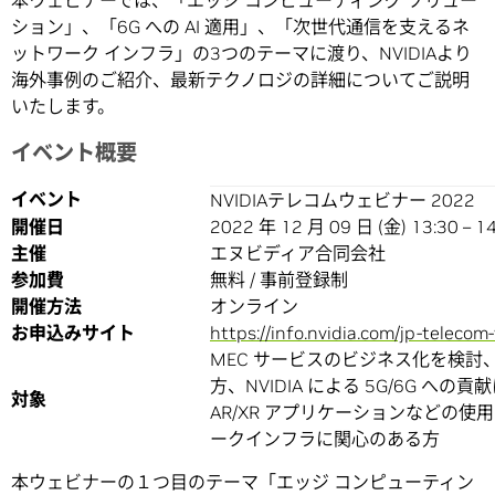
本ウェビナーでは、「エッジ コンピューティング ソリュー
ション」、「6G への AI 適用」、「次世代通信を支えるネ
ットワーク インフラ」の3つのテーマに渡り、NVIDIAより
海外事例のご紹介、最新テクノロジの詳細についてご説明
いたします。
イベント概要
イベント
NVIDIAテレコムウェビナー 2022
開催日
2022 年 12 月 09 日 (金) 13:30 – 1
主催
エヌビディア合同会社
参加費
無料 / 事前登録制
開催方法
オンライン
お申込みサイト
https://info.nvidia.com/jp-teleco
MEC サービスのビジネス化を検討
方、NVIDIA による 5G/6G への
対象
AR/XR アプリケーションなどの
ークインフラに関心のある方
本ウェビナーの１つ目のテーマ「エッジ コンピューティン