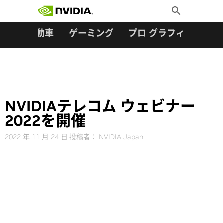
検索:
Skip
Toggle
to
Search
content
ター
自動車
ゲーミング
プロ グラフィックス
NVIDIAテレコム ウェビナー
2022を開催
2022 年 11 月 24 日
投稿者：
NVIDIA Japan