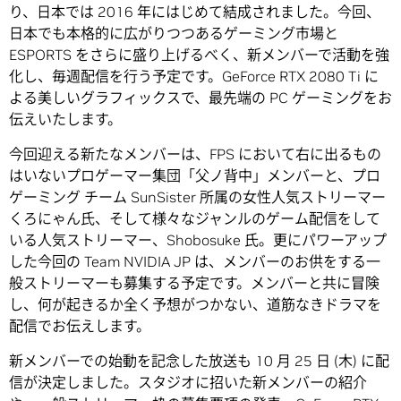
り、日本では 2016 年にはじめて結成されました。今回、
日本でも本格的に広がりつつあるゲーミング市場と
ESPORTS をさらに盛り上げるべく、新メンバーで活動を強
化し、毎週配信を行う予定です。GeForce RTX 2080 Ti に
よる美しいグラフィックスで、最先端の PC ゲーミングをお
伝えいたします。
今回迎える新たなメンバーは、FPS において右に出るもの
はいないプロゲーマー集団「父ノ背中」メンバーと、プロ
ゲーミング チーム SunSister 所属の女性人気ストリーマー
くろにゃん氏、そして様々なジャンルのゲーム配信をして
いる人気ストリーマー、Shobosuke 氏。更にパワーアップ
した今回の Team NVIDIA JP は、メンバーのお供をする一
般ストリーマーも募集する予定です。メンバーと共に冒険
し、何が起きるか全く予想がつかない、道筋なきドラマを
配信でお伝えします。
新メンバーでの始動を記念した放送も 10 月 25 日 (木) に配
信が決定しました。スタジオに招いた新メンバーの紹介