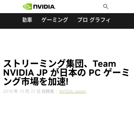
検索:
Skip
Toggle
to
Search
content
ター
自動車
ゲーミング
プロ グラフィックス
ストリーミング集団、Team
NVIDIA JP が日本の PC ゲーミ
ング市場を加速!
2018 年 10 月 22 日
投稿者：
NVIDIA Japan