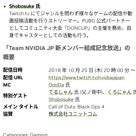
Shobosuke
氏
Twitch.tv にてジャンルを問わず様々なゲームの配信や動
画投稿活動を行うストリーマー。PUBG 公式パートナー
としてコミュニティ大会『DONCUP』の主催を務め、自
身でキャスターとしての活動も行う。
「Team NVIDIA JP 新メンバー結成記念放送」の
概要
配信日時
2018 年 10 月 25 日 (木) 20 時 00 分 ～
配信 URL
https://www.twitch.tv/nvidiajapan
MC
OooDa
氏
てるしゃん
氏 (父ノ背中)、
くろにゃん
氏
特別ゲスト
Shobosuke
氏
メイン タイトル
Call of Duty: Black Ops 4
協賛
株式会社ユニットコム
Categories:
Gaming