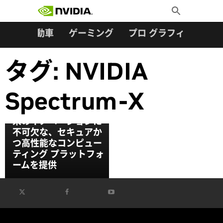
検索:
Skip
Toggle
to
Search
content
ター
自動車
ゲーミング
プロ グラフィックス
タグ:
NVIDIA
NVIDIA と AWS がフ
Spectrum-X
ルスタックのパートナ
ーシップを拡大し、将
来のイノベーションに
不可欠な、セキュアか
つ高性能なコンピュー
ティング プラットフォ
ームを提供