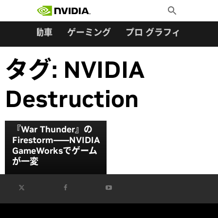
検索:
Skip
Toggle
to
Search
content
ター
自動車
ゲーミング
プロ グラフィックス
タグ:
NVIDIA
Destruction
『War Thunder』の
Firestorm――NVIDIA
GameWorksでゲーム
が一変