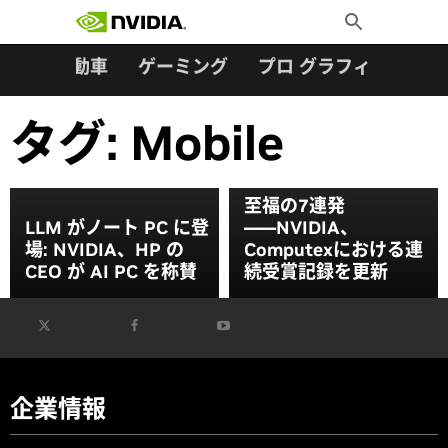
検索:
Skip
Toggle
to
Search
content
ター
自動車
ゲーミング
プロ グラフィックス
タグ:
Mobile
至福の7連発
LLM がノート PC に登
――NVIDIA、
場: NVIDIA、HP の
Computexにおける連
CEO が AI PC を称賛
続受賞記録を更新
企業情報