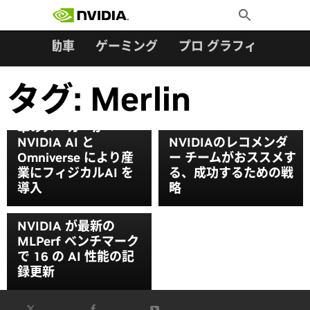
検索:
Skip
Toggle
to
Search
content
ター
自動車
ゲーミング
プロ グラフィックス
タグ:
Merlin
日本のロボットや自動
車のメーカーが
NVIDIA AI と
NVIDIAのレコメンダ
Omniverse により産
ー チームがおススメす
業にフィジカルAI を
る、成功するための戦
導入
略
NVIDIA が最新の
MLPerf ベンチマーク
で 16 の AI 性能の記
録更新