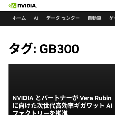
Skip
to
content
ホーム
AI
データ センター
自動車
ゲ
タグ:
GB300
NVIDIA とパートナーが Vera Rubin
に向けた次世代高効率ギガワット AI
ファクトリーを推進