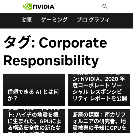
検索:
Skip
Toggle
to
Search
content
ター
自動車
ゲーミング
プロ グラフィックス
タグ:
Corporate
Responsibility
人類とイノベーショ
ン: NVIDIA、2020 年
度コーポレート ソー
信頼できる AI とは何
シャル レスポンシビ
か？
リティ レポートを公開
グローバル・インパク
ト: ハイチの地震を機
断層の探索：南カリフ
に生まれた、GPUによ
ォルニアの研究者、地
る構造安全性の新たな
震被害の予知にGPUを