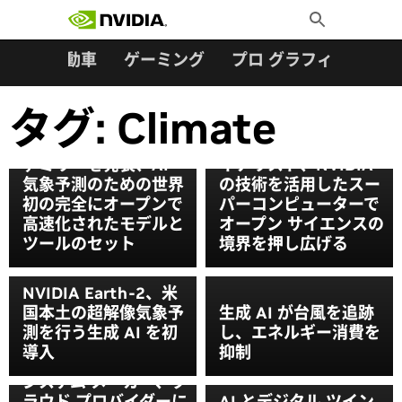
検索:
Skip
Toggle
to
Search
content
ター
自動車
ゲーミング
プロ グラフィックス
タグ:
Climate
NVIDIA が「Earth-
2」オープンモデル フ
ゴードン ベル賞ファ
ァミリーを発表、AI
イナリスト、NVIDIA
気象予測のための世界
の技術を活用したスー
初の完全にオープンで
パーコンピューターで
高速化されたモデルと
オープン サイエンスの
ツールのセット
境界を押し広げる
NVIDIA Earth-2、米
国本土の超解像気象予
生成 AI が台風を追跡
NVIDIA Grace
測を行う生成 AI を初
し、エネルギー消費を
Hopper Superchip が
導入
抑制
世界の研究センターや
システム メーカー、ク
ラウド プロバイダーに
AI とデジタル ツイン