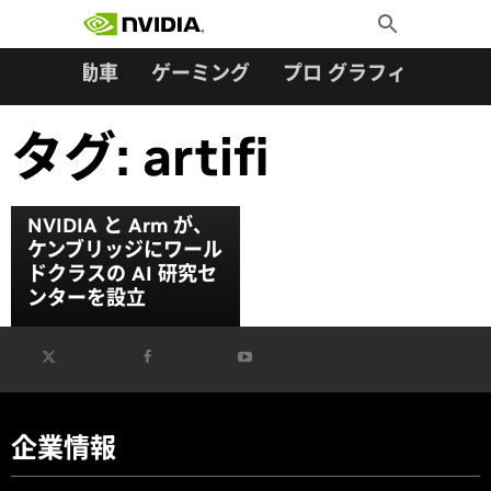
検索:
Skip
Toggle
to
Search
content
ター
自動車
ゲーミング
プロ グラフィックス
タグ:
artifi
NVIDIA と Arm が、
ケンブリッジにワール
ドクラスの AI 研究セ
ンターを設立
企業情報