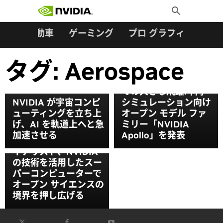
検索:
Skip
Toggle
to
Search
content
ター
自動車
ゲーミング
プロ グラフィックス
タグ:
Aerospace
AI フィジックスにとっ
ての大きな飛躍: 科学
NVIDIA が宇宙コンピ
シミュレーション向け
ューティングを立ち上
オープン モデル ファ
げ、AI を軌道上へと急
ミリー「NVIDIA
加速させる
Apollo」を発表
ゴードン ベル賞ファ
イナリスト、NVIDIA
の技術を活用したスー
パーコンピューターで
オープン サイエンスの
境界を押し広げる