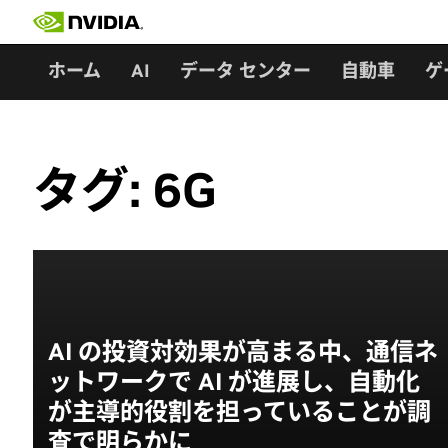
Skip
to
content
ホーム
AI
データ センター
自動車
ゲ
タグ:
6G
AI の投資対効果が高まる中、通信ネ
ットワークで AI が進展し、自動化
が主導的役割を担っていることが調
査で明らかに