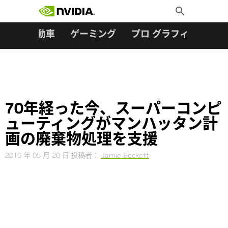
検索:
Skip
Toggle
to
Search
content
ター
自動車
ゲーミング
プロ グラフィックス
70年経った今、スーパーコンピ
ューティングがマンハッタン計
画の廃棄物処理を支援
2016 年 05 月 20 日
投稿者：
Jamie Beckett