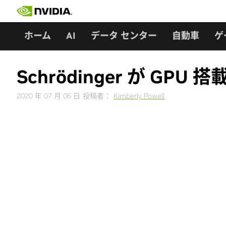
Skip
to
content
ホーム
AI
データ センター
自動車
ゲ
Schrödinger が 
2020 年 07 月 06 日
投稿者：
Kimberly Powell