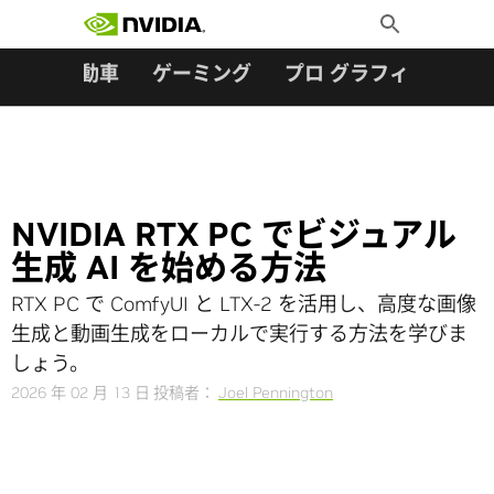
検索:
Skip
Toggle
to
Search
content
ター
自動車
ゲーミング
プロ グラフィックス
NVIDIA RTX PC でビジュアル
生成 AI を始める方法
RTX PC で ComfyUI と LTX-2 を活用し、高度な画像
生成と動画生成をローカルで実行する方法を学びま
しょう。
2026 年 02 月 13 日
投稿者：
Joel Pennington