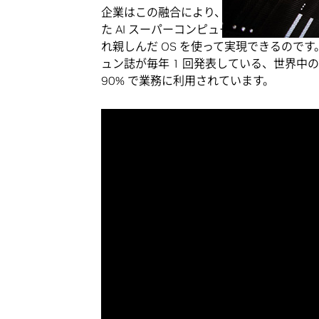
企業はこの融合により、AI に携わる世
た AI スーパーコンピューターを容易に
れ親しんだ OS を使って実現できるのです。Red Ha
ュン誌が毎年 1 回発表している、世界中
90% で業務に利用されています。