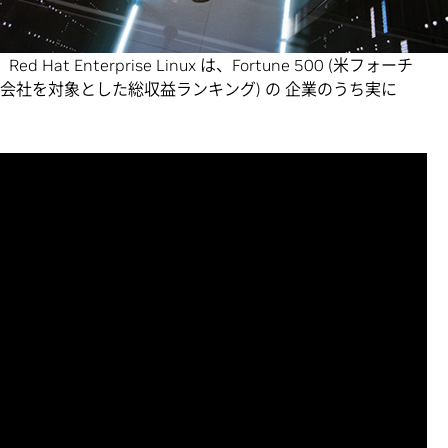
界中のイノベーターと研究者にとって欠かせないツールとなっ
導入し、稼働し始められるようになります。しかもそれは、慣
t Enterprise Linux は、Fortune 500 (米フォーチ
の会社を対象とした総収益ランキング) の 企業のうち実に