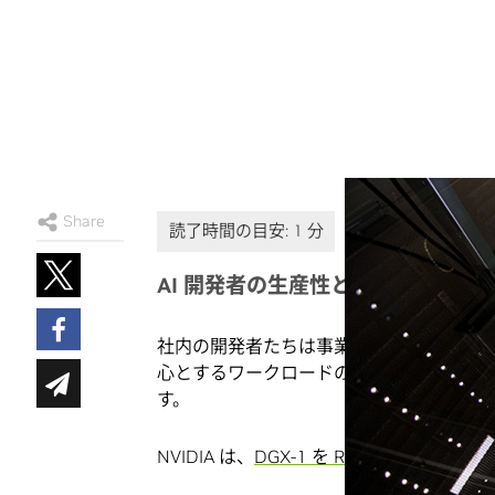
Share
AI 開発者の生産性と企業向けの I
社内の開発者たちは事業、製品、サービスに 
心とするワークロードの受け入れと統合に直
す。
NVIDIA は、
DGX-1 を Red Hat Enterpris