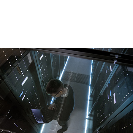
T 管理能力が出会うとき
AI の力を導入せよと言い立てています。しかし、AI を中
面することになる社内の IT 部門は、開発者よりも慎重で
e Linux (RHEL) に対応
させることで、それを解決します。