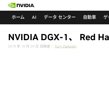
Skip
to
content
ホーム
AI
データ センター
自動車
ゲ
NVIDIA DGX-1、 Red Ha
2018 年 10 月 29 日
投稿者：
Tony Paikeday