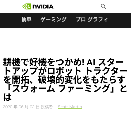
検索:
Skip
Toggle
to
Search
content
ター
自動車
ゲーミング
プロ グラフィックス
耕機で好機をつかめ! AI スター
トアップがロボット トラクター
を開拓、破壊的変化をもたらす
「スウォーム ファーミング」と
は
2020 年 06 月 02 日
投稿者：
Scott Martin