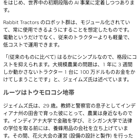
をはじめ、世界中の初期段階の AI 事業に定着しつつありま
す。
Rabbit Tractors のロボット群は、モジュール化されてい
て、常に使用できるようにすることを想定したものです。
電動というだけでなく、従来のトラクターよりも軽量で、
低コストで運用できます。
「(従来のものに比べて) はるかにシンプルなので、格段にコ
ストを抑えられます。大規模農業の問題は、1 年に 3 週間
しか動かさないトラクター 1 台に 100 万ドルものお金をか
けてしまうことです」と、ジェイムズ氏は述べています。
ルーツはトウモロコシ地帯
ジェイムズ氏は、29 歳。教師と警察官の息子としてインデ
ィアナ州の田舎で育った彼にとって、農業は身近なもので
す。インディアナ大学で金融を学び、ミシガン大学で法律
の学位を取る前には、養蜂用品の会社を立ち上げていま
す。その間、花火大会の運営 (設備の設計と製作) を行った