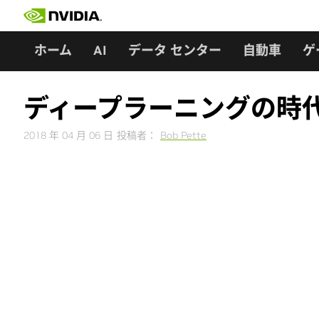
Skip
to
content
ホーム
AI
データ センター
自動車
ゲ
ディープラーニングの時代
2018 年 04 月 06 日
投稿者：
Bob Pette