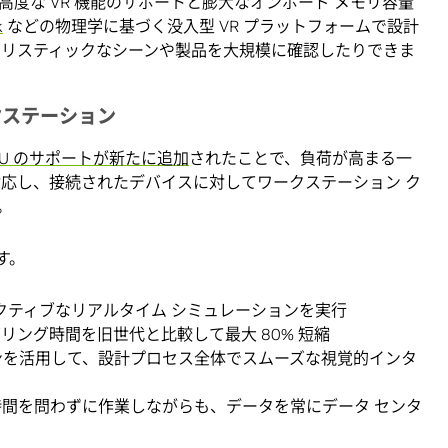
 高度な VR 機能のサポートと膨大なオンボード メモリ容量
k
などの物理学に基づく没入型 VR プラットフォームで設計
アリスティックなシーンや製品を大規模に確認したりできま
クステーション
00 GPU のサポートが新たに追加
されたことで、負荷が高まる一
対応し、接続されたデバイスに対してワークステーション ク
。
す。
のインタラクティブなリアルタイム シミュレーションを実行
ング時間を旧世代と比較して最大 80% 短縮
ョンを活用して、設計プロセス全体でスムーズな視覚的インタ
間を問わずに作業しながらも、データを常にデータ センタ