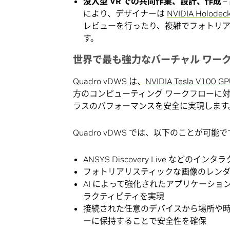
没入型 VR での共同作業、設計、作成
–
により、デザイナーは
NVIDIA Holodec
レビューを行ったり、複雑でフォトリ
す。
世界で最も強力なバーチャル ワー
Quadro vDWS は、
NVIDIA Tesla V1
方のコンピューティング ワークフローに
ラスのパフォーマンスを安全に実現します
Quadro vDWS では、以下のことが可能で
ANSYS Discovery Live など
フォトリアリスティックな画像のレンダリ
AI によって強化されたアプリケーシ
ラクティビティを実現
接続された任意のデバイスから場所や時
ーに保持することで安全性を確保