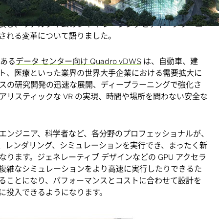
フアンは
GPU テクノロジ カンファレンス
の基調講演において、
 を新たに発表し、リアルタイムのレイ トレーシングとディープラーニ
される変革について語りました。
である
データ センター向け Quadro vDWS
は、自動車、建
ト、医療といった業界の世界大手企業における需要拡大に
ースの研究開発の迅速な展開、ディープラーニングで強化さ
リスティックな VR の実現、時間や場所を問わない安全な
エンジニア、科学者など、各分野のプロフェッショナルが、
、レンダリング、シミュレーションを実行でき、まったく新
ります。ジェネレーティブ デザインなどの GPU アクセラ
複雑なシミュレーションをより高速に実行したりできるた
ることになり、パフォーマンスとコストに合わせて設計を
に投入できるようになります。