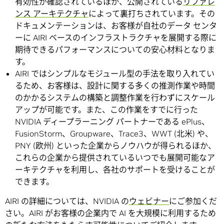
有効性が確認されているほか、公開されている
リファレ
ンス アーキテクチャ
によって裏打ちされています。その
ドキュメンテーションは、お客様が自社のデータ センタ
ーに AIRI ベースのインフラストラクチャを展開する際に
期待できるパフォーマンスについての安心材料となりま
す。
AIRI ではシンプルなモジュール型の手法を取り入れてい
るため、お客様は、設計に関する多くの推測作業や時間
のかかるシステムの構築と調整作業を行わずにスケール
アップが可能です。また、この作業をすでに行った
NVIDIA ディープラーニング パートナーである ePlus、
FusionStorm、Groupware、Trace3、WWT (北米) や、
PNY (欧州) といった企業からノウハウが得られるほか、
これらの企業から提供されているいつでも展開可能なア
ーキテクチャを利用し、各社のサポートを受けることが
できます。
AIRI の詳細については、NVIDIA の
ウェビナー
にご参加くだ
さい。AIRI がお客様の企業内で AI を大規模に利用するため