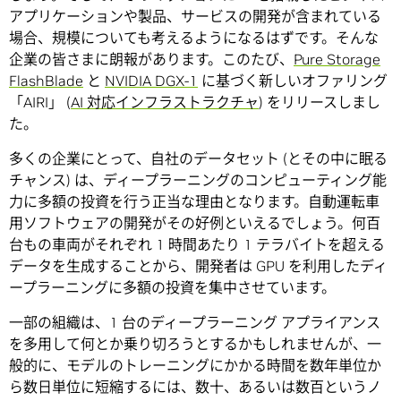
アプリケーションや製品、サービスの開発が含まれている
場合、規模についても考えるようになるはずです。そんな
企業の皆さまに朗報があります。このたび、
Pure Storage
FlashBlade
と
NVIDIA DGX-1
に基づく新しいオファリング
「AIRI」 (
AI 対応インフラストラクチャ
) をリリースしまし
た。
多くの企業にとって、自社のデータセット (とその中に眠る
チャンス) は、ディープラーニングのコンピューティング能
力に多額の投資を行う正当な理由となります。自動運転車
用ソフトウェアの開発がその好例といえるでしょう。何百
台もの車両がそれぞれ 1 時間あたり 1 テラバイトを超える
データを生成することから、開発者は GPU を利用したディ
ープラーニングに多額の投資を集中させています。
一部の組織は、1 台のディープラーニング アプライアンス
を多用して何とか乗り切ろうとするかもしれませんが、一
般的に、モデルのトレーニングにかかる時間を数年単位か
ら数日単位に短縮するには、数十、あるいは数百というノ