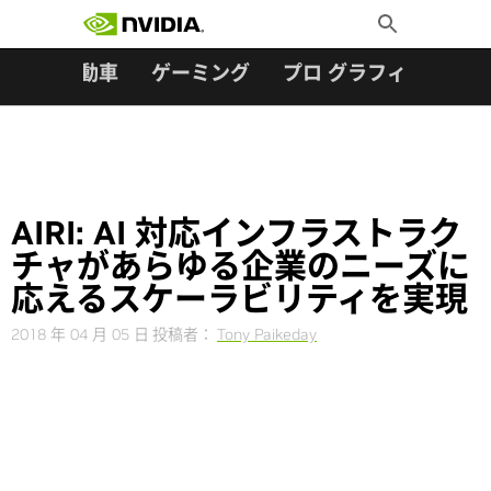
検索:
Skip
Toggle
to
Search
content
ター
自動車
ゲーミング
プロ グラフィックス
AIRI: AI 対応インフラストラク
チャがあらゆる企業のニーズに
応えるスケーラビリティを実現
2018 年 04 月 05 日
投稿者：
Tony Paikeday