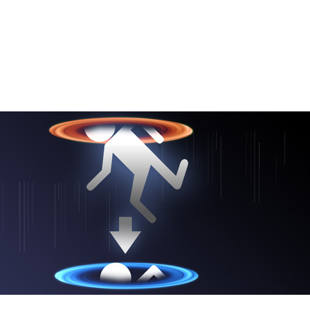
オゲームはほとんどありません。 2007年に戻りますが、目立たない
ズル・シューテーゲームは、 The Orange Box コレ
、す早くスポットライトを浴びました。
Portalは驚くような
独自の現象となり、ＰＣ向けに発表された作品の中で最も
た後、 このPortal は全く新たなプラットフォームであ