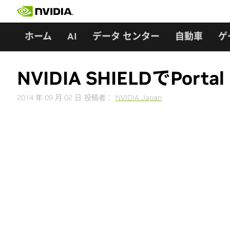
Skip
to
content
ホーム
AI
データ センター
自動車
ゲ
NVIDIA SHIELDでPort
2014 年 09 月 02 日
投稿者：
NVIDIA Japan