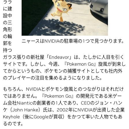
ララ
に建
設中
の三
角形
の輪
ニャースはNVIDIAの駐車場の1つで見つかります。
郭を
持つ
ガラス張りの新社屋「Endeavor」は、たしかに人目を引く
サイトです。しかし、今週、『Pokemon Go』旋風が到来し
てからというもの、ポケモンの捕獲サイトとしても社内外
のプレイヤーの注目を集めるようになりました。
もちろん、NVIDIAとポケモン旋風とのつながりはそれだけ
ではありません。『Pokemon Go』の開発元である米ゲー
ム会社Nianticの創業者の1人であり、CEOのジョン・ハン
ケ（John Hanke）氏は、2002年にNVIDIAが出資した企業
Keyhole（後にGoogleが買収）をかつて率いた人物でもあ
るのです。