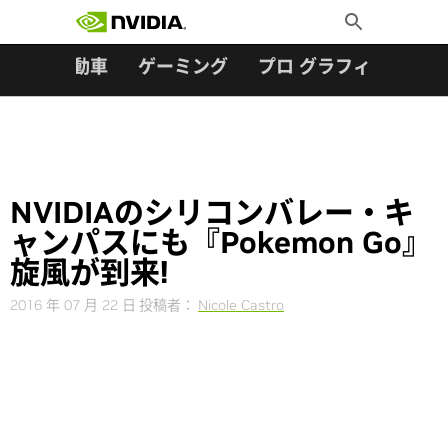
検索:
Skip
Toggle
to
Search
content
ター
自動車
ゲーミング
プロ グラフィックス
NVIDIAのシリコンバレー・キ
ャンパスにも『Pokemon Go』
旋風が到来!
2016 年 07 月 22 日
投稿者：
Nicole Castro