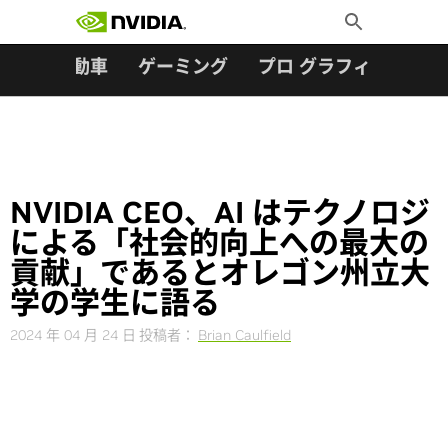
検索:
Skip
Toggle
to
Search
content
ター
自動車
ゲーミング
プロ グラフィックス
NVIDIA CEO、AI はテクノロジ
による「社会的向上への最大の
貢献」であるとオレゴン州立大
学の学生に語る
2024 年 04 月 24 日
投稿者：
Brian Caulfield