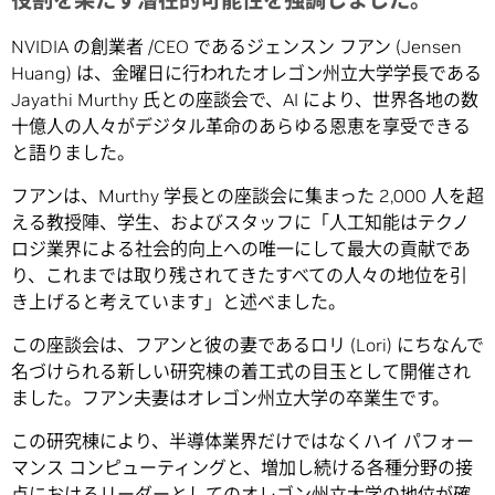
役割を果たす潜在的可能性を強調しました。
NVIDIA の創業者 /CEO であるジェンスン フアン (Jensen
Huang) は、金曜日に行われたオレゴン州立大学学長である
Jayathi Murthy 氏との座談会で、AI により、世界各地の数
十億人の人々がデジタル革命のあらゆる恩恵を享受できる
と語りました。
フアンは、Murthy 学長との座談会に集まった 2,000 人を超
える教授陣、学生、およびスタッフに「人工知能はテクノ
ロジ業界による社会的向上への唯一にして最大の貢献であ
り、これまでは取り残されてきたすべての人々の地位を引
き上げると考えています」と述べました。
この座談会は、フアンと彼の妻であるロリ (Lori) にちなんで
名づけられる新しい研究棟の着工式の目玉として開催され
ました。フアン夫妻はオレゴン州立大学の卒業生です。
この研究棟により、半導体業界だけではなくハイ パフォー
マンス コンピューティングと、増加し続ける各種分野の接
点におけるリーダーとしてのオレゴン州立大学の地位が確