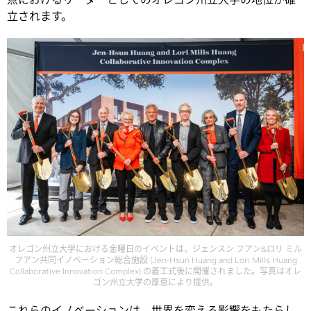
立されます。
オレゴン州立大学における金曜日のイベントは、ジェンスン フアン&ロリ ミル
フアン共同イノベーション総合施設 (Jen-Hsun Huang and Lori Mills Huang
Collaborative Innovation Complex) の着工式後に開催されました。写真はオレ
ゴン州立大学の厚意により提供。
これらのイノベーションは、世界を変える影響をもたらし