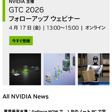
All NVIDIA News
業界最高水準：GeForce NOW で、1 台のノート PC で学