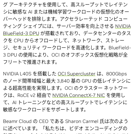
グ アーキテクチャを使用して、高スループットでレイテン
シに敏感な AI または機械学習ワークロードの仮想化のオー
バーヘッドを排除します。アクセラレーテッド コンピュー
ティング シェイプには、サーバー効率を向上させる
NVIDIA
BlueField-3 DPU
が搭載されており、データセンターのタス
クを CPU からオフロードして、ネットワーク、ストレー
ジ、セキュリティ ワークロードを高速化します。BlueField-
3 DPU の使用により、OCI のオフボックス仮想化戦略が全
フリートで推進されます。
NVIDIA L40S を搭載した
OCI Supercluster
は、800Gbps
のノード間帯域幅と最大 3,840 基の GPU の低レイテンシに
よる超高性能を実現します。OCI のクラスター ネットワー
クは、RoCE v2 経由で
NVIDIA ConnectX-7 NIC
を使用し
て、AI トレーニングなどの高スループットでレイテンシに
敏感なワークロードをサポートします。
Beamr Cloud の CEO である Sharon Carmel 氏は次のよう
に述べています。「私たちは、ビデオ エンコーディングの