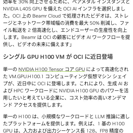
効率を 30% 向上させるために、ベアメタル インスタンスと
NVIDIA L40S GPU を備えた OCI AI インフラを選択しまし
た。OCI 上の Beamr Cloud で処理されたビデオは、ストレ
ージとネットワーク帯域幅の消費を最大 50% 削減し、ファ
イル転送を 2 倍高速化し、エンドユーザーの生産性を向上
します。Beamr は OCI の顧客にビデオ AI ワークフローを提
供し、ビデオの未来に備えます」
シングル GPU H100 VM が OCI に近日登場
単一の
NVIDIA H100 Tensor コア GPU
によって高速化され
た VM.GPU.H100.1 コンピューティング仮想マシン シェイ
プが、近日中に OCI に登場します。これにより、生成 AI お
よび HPC ワークロードに NVIDIA H100 GPU のパワーを活
用したいと考えている企業に、コスト効率の高いオンデマ
ンド アクセスを提供します。
単一の H100 は、小規模なワークロードと LLM 推論に適し
たプラットフォームを提供します。例えば、1 基の H100
GPU は、入力および出力シーケンス長 128、FP8 精度の