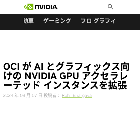
検索:
Skip
Toggle
to
Search
content
ター
自動車
ゲーミング
プロ グラフィックス
OCI が AI とグラフィックス向
けの NVIDIA GPU アクセラレ
ーテッド インスタンスを拡張
2024 年 08 月 07 日
投稿者：
Rohil Bhargava