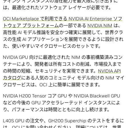
ティング インスタンスの潜在能力を最大限に引き出すに
は、最適化されたソフトウェア レイヤーが必要です。
OCI Marketplace で利用できる NVIDIA AI Enterprise ソフ
トウェア プラットフォーム
の一部である
NVIDIA NIM
は、
高性能 AI モデル推論を安全かつ確実に展開して、世界クラ
スの生成 AI アプリケーションを展開できるように設計され
た、使いやすいマイクロサービスのセットです。
NVIDIA GPU 向けに最適化された NIM の事前構築済みコン
テナーにより、開発者は所有コストの削減、市場投入まで
の時間の短縮、セキュリティを実現できます。
NVIDIA API
カタログ
にある人気のコミュニティ モデル向けの NIM マイ
クロサービスは、OCI 上に簡単に展開できます。
NVIDIA H200 Tensor コア GPU や NVIDIA Blackwell GPU
などの今後の GPU アクセラレーテッド インスタンスによ
り、パフォーマンスは時間とともに向上し続けます。
L40S GPU の注文や、GH200 Superchip のテストをするに
は、
OCI にお問い合わせください
。詳細については、世界