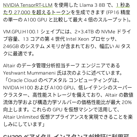
NVIDIA TensorRT-LLM
を使用した Llama 3 8B で、
1 秒あ
たり 27,000 を超えるトークン
を生成できます (FP16 精度
の単一の A100 GPU と比較して最大 4 倍のスループット)。
VM.GPU.H100.1 シェイプには、2×3.4TB の NVMe ドライ
ブ容量、13 コアの第 4 世代 Intel Xeon プロセッサ、
246GB のシステム メモリが含まれており、幅広い AI タス
クに最適です。
Altair のデータ管理分析担当チーフ エンジニアである
Yeshwant Mummaneni 氏は次のように述べています。
「Oracle Cloud のベアメタル コンピューティングは、
NVIDIA H100 および A100 GPU、低レイテンシのスーパー
クラスター、高性能ストレージを備えており、Altair の数値
流体力学および構造力学ソルバーの価格性能比が最大 20%
向上します。これらの GPU を仮想マシンで活用して、
Altair Unlimited 仮想アプライアンスを実現できることを楽
しみにしています」