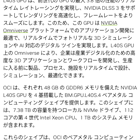
L40S GPU は、前世代の GPU の最大 3.8 倍の性能のリアル
タイム レイトレーシングを実現し、NVIDIA DLSS 3 をサポ
ートしてレンダリングを高速化し、フレームレートをより
スムーズにします。このため、この GPU は
NVIDIA
Omniverse
プラットフォームでのアプリケーション開発に
最適で、リアルタイムでフォトリアルな 3D シミュレーシ
ョンや AI 対応のデジタル ツインを実現します。L40S GPU
上の Omniverse により、企業は産業デジタル化のための高
度な 3D アプリケーションとワークフローを開発し、生産
に入る前に製品、プロセス、施設をリアルタイムで設計、
シミュレーション、最適化できます。
OCI は、それぞれ 48 GB の GDDR6 メモリを備えた NVIDIA
L40S GPU を 4 基搭載した BM.GPU.L40S.4 ベアメタル コ
ンピューティング シェイプを提供します。このシェイプに
は、7.38 TB の容量を持つローカル NVMe ドライブ、112
コアの第 4 世代 Intel Xeon CPU、1 TB のシステム メモリ
が含まれます。
これらのシェイプは、OCI のベアメタル コンピューティン