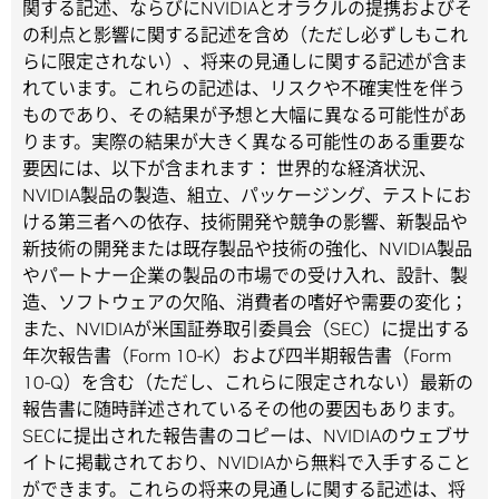
関する記述、ならびにNVIDIAとオラクルの提携およびそ
の利点と影響に関する記述を含め（ただし必ずしもこれ
らに限定されない）、将来の見通しに関する記述が含ま
れています。これらの記述は、リスクや不確実性を伴う
ものであり、その結果が予想と大幅に異なる可能性があ
ります。実際の結果が大きく異なる可能性のある重要な
要因には、以下が含まれます： 世界的な経済状況、
NVIDIA製品の製造、組立、パッケージング、テストにお
ける第三者への依存、技術開発や競争の影響、新製品や
新技術の開発または既存製品や技術の強化、NVIDIA製品
やパートナー企業の製品の市場での受け入れ、設計、製
造、ソフトウェアの欠陥、消費者の嗜好や需要の変化；
また、NVIDIAが米国証券取引委員会（SEC）に提出する
年次報告書（Form 10-K）および四半期報告書（Form
10-Q）を含む（ただし、これらに限定されない）最新の
報告書に随時詳述されているその他の要因もあります。
SECに提出された報告書のコピーは、NVIDIAのウェブサ
イトに掲載されており、NVIDIAから無料で入手すること
ができます。これらの将来の見通しに関する記述は、将