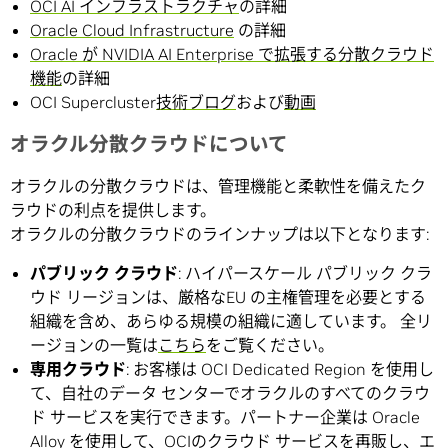
OCI AI インフラストラクチャ
の詳細
Oracle Cloud Infrastructure
の詳細
Oracle が NVIDIA AI Enterprise で拡張する分散クラウド
機能
の詳細
OCI Supercluster
技術ブログ
および
動画
オラクル分散クラウドについて
オラクルの分散クラウドは、管理機能と柔軟性を備えたク
ラウドの利点を提供します。
オラクルの分散クラウドのラインナップは以下となります:
パブリック クラウド
: ハイパースケール パブリック クラ
ウド リージョンは、厳格なEU の主権管理を必要とする
組織を含め、あらゆる規模の組織に適しています。 全リ
ージョンの一覧は
こちら
をご覧ください。
専用クラウド
: お客様は OCI Dedicated Region を使用し
て、自社のデータ センターでオラクルのすべてのクラウ
ド サービスを実行できます。パートナー企業は Oracle
Alloy を使用して、OCIのクラウド サービスを再販し、エ