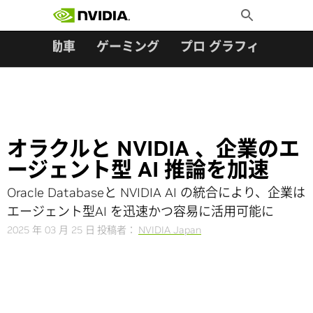
検索:
Skip
Toggle
to
Search
content
ター
自動車
ゲーミング
プロ グラフィックス
オラクルと NVIDIA 、企業のエ
ージェント型 AI 推論を加速
Oracle Databaseと NVIDIA AI の統合により、企業は
エージェント型AI を迅速かつ容易に活用可能に
2025 年 03 月 25 日
投稿者：
NVIDIA Japan