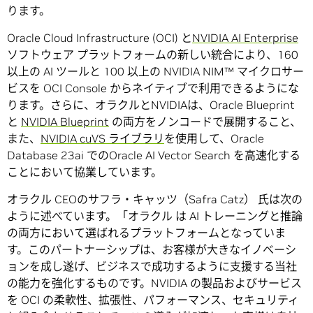
ります。
Oracle Cloud Infrastructure (OCI) と
NVIDIA AI Enterprise
ソフトウェア プラットフォームの新しい統合により、160
以上の AI ツールと 100 以上の NVIDIA NIM™ マイクロサー
ビスを OCI Console からネイティブで利用できるようにな
ります。さらに、オラクルとNVIDIAは、Oracle Blueprint
と
NVIDIA Blueprint
の両方をノンコードで展開すること、
また、
NVIDIA cuVS ライブラリ
を使用して、Oracle
Database 23ai でのOracle AI Vector Search を高速化する
ことにおいて協業しています。
オラクル CEOのサフラ・キャッツ（Safra Catz） 氏は次の
ように述べています。「オラクル は AI トレーニングと推論
の両方において選ばれるプラットフォームとなっていま
す。このパートナーシップは、お客様が大きなイノベーシ
ョンを成し遂げ、ビジネスで成功するように支援する当社
の能力を強化するものです。NVIDIA の製品およびサービス
を OCI の柔軟性、拡張性、パフォーマンス、セキュリティ