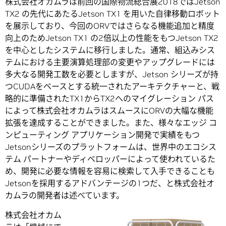
株式会社オカムラは前回の国際物流総合展2018ではJetson
TX2 の先代にあたるJetson TX1 を用いた自律移動ロボット
を展示しており、今回のORVではさらなる機能追加と精度
向上のためJetson TX1 の2倍以上の性能をもつJetson TX2
を中心としたシステムに移行しました。通常、組込みシス
テムにおける主要演算処理部の変更やアップグレードには
多大なる開発工数を必要としますが、Jetson シリーズが持
つCUDAをベースとする統一されたアーキテクチャーと、戦
略的に準備されたTX1からTX2へのマイグレーション パス
によって株式会社オカムラはスムースにORVの大幅な機能
拡張を達成することができました。また、様々なエッジ コ
ンピューティング アプリケーション開発で実績をもつ
Jetsonシリーズのプラットフォームは、世界中のエコシス
テム パートナーやディベロッパーによって使われているた
め、開発に必要な情報を容易に検索して入手できることも
Jetsonを採用するアドバンテージの1つだ、と株式会社オ
カムラの開発者は述べています。
株式会社オカム