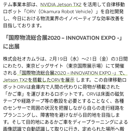
テム事業本部は、
NVIDIA Jetson TX2
を活用して自律移動
ロボット「ORV（Okamura Robot Vehicle）」を自社開発
し、今日における物流業界のイノベーティブな効率改善を
目指しております。
「国際物流総合展2020 – INNOVATION EXPO -」
に出展
株式会社オカムラは、2月19日（水）～21日（金）の3日間
にわたり、東京ビッグサイト（東京国際展示場）にて開催
される
「国際物流総合展2020 – INNOVATION EXPO -」で、
Jetson TX2を搭載したORVを展示
します。この自律移動ロ
ボットORVは倉庫内で人間の代わりに荷物が積載された
「かご車」を運びまわるロボットです。ORVは床面の磁気
テープや経路テープ等の敷設を必要とすることなく、各種
のセンサーで周囲の状況を把握しながら自らの走行経路を
プランニングし、障害物を避けながら目的地を目指しま
す。そして目的地にあるかご車をディープラーニングによる
画像認識で自動認識して取りに行き、定められた場所へ搬