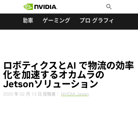
検索:
Skip
Toggle
to
Search
content
ター
自動車
ゲーミング
プロ グラフィックス
ロボティクスとAI で物流の効率
化を加速するオカムラの
Jetsonソリューション
2020 年 02 月 13 日
投稿者：
NVIDIA Japan