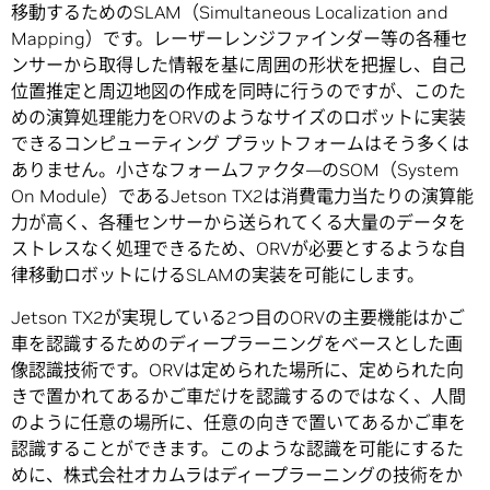
移動するためのSLAM（Simultaneous Localization and
Mapping）です。レーザーレンジファインダー等の各種セ
ンサーから取得した情報を基に周囲の形状を把握し、自己
位置推定と周辺地図の作成を同時に行うのですが、このた
めの演算処理能力をORVのようなサイズのロボットに実装
できるコンピューティング プラットフォームはそう多くは
ありません。小さなフォームファクタ―のSOM（System
On Module）であるJetson TX2は消費電力当たりの演算能
力が高く、各種センサーから送られてくる大量のデータを
ストレスなく処理できるため、ORVが必要とするような自
律移動ロボットにけるSLAMの実装を可能にします。
Jetson TX2が実現している2つ目のORVの主要機能はかご
車を認識するためのディープラーニングをベースとした画
像認識技術です。ORVは定められた場所に、定められた向
きで置かれてあるかご車だけを認識するのではなく、人間
のように任意の場所に、任意の向きで置いてあるかご車を
認識することができます。このような認識を可能にするた
めに、株式会社オカムラはディープラーニングの技術をか