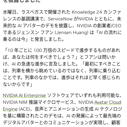
を披露しました
水曜日、ラスベガスで開催された Knowledge 24 カンファ
レンスの基調講演で、ServiceNow がNVIDIA とともに、未
来的な AI アバターのデモを披露し、NVIDIA の創業者/CEO
であるジェンスン フアン (Jensen Huang) は「AI の流れに
乗るのは今」と発言しました。
「10 年ごとに 100 万倍のスピードで進歩するものがあれ
ば、あなたは何をすべきでしょう？」とフアンは問いか
け、AI の急速な進歩に言及しました。「最初にすべきこと
は、列車を横から眺めているのではなく、列車に乗り込む
ことです。列車のなかでは、進歩はそれほど早く感じられ
ないからです」
NVIDIA AI Enterprise
ソフトウェアでいずれも利用可能な、
NVIDIA NIM 推論マイクロサービス、NVIDIA
Avatar Cloud
Engine
(ACE)、音声とアニメーションの生成 AI テクノロジ
を基に構築されたこのデモは、AI の発展によって最先端の
デジタルアバターとのコミュニケーションが実現し、顧客