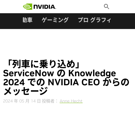
検索:
Skip
Toggle
to
Search
content
ター
自動車
ゲーミング
プロ グラフィックス
「列車に乗り込め」
ServiceNow の Knowledge
2024 での NVIDIA CEO からの
メッセージ
2024 年 05 月 14 日
投稿者：
Anne Hecht