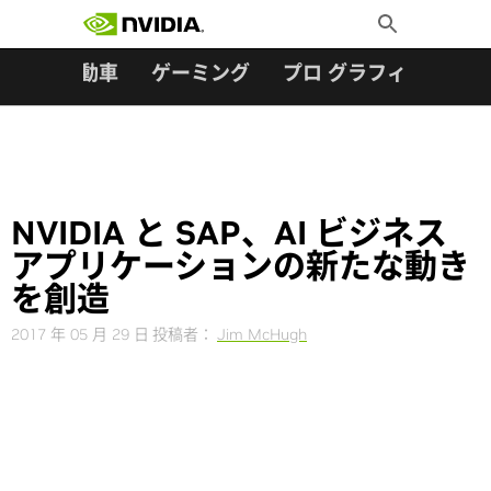
検索:
Skip
Toggle
to
Search
content
ター
自動車
ゲーミング
プロ グラフィックス
NVIDIA と SAP、AI ビジネス
アプリケーションの新たな動き
を創造
2017 年 05 月 29 日
投稿者：
Jim McHugh