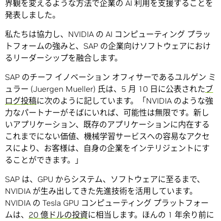
界観を変えるような方法で企業の AI 利用を支援することを
発表しました。
私たちは協力し、NVIDIA の AI コンピューティング プラッ
トフォームの強みと、SAP の企業向けソフトウェアにおけ
るリーダーシップを融合します。
SAP のチーフ イノベーション オフィサーであるユルゲン ミ
ュラー (Juergen Mueller) 氏は、5 月 10 日に公表された
ブ
ログ投稿
に次のように記しています。「NVIDIA のような強
力なパートナーがそばにいれば、可能性は無限です。新し
いアプリケーション、既存のアプリケーションに内在する
これまでにない価値、機械学習サービスへの容易なアクセ
スにより、お客様は、自身の企業をインテリジェントにす
ることができます。」
SAP は、GPU からシステム、ソフトウェアに至るまで、
NVIDIA が生み出してきた先進技術を活用しています。
NVIDIA の Tesla GPU コンピューティング プラットフォー
ムは、
20 億ドルの投資
に相当します。ほんの 1 年余り前に